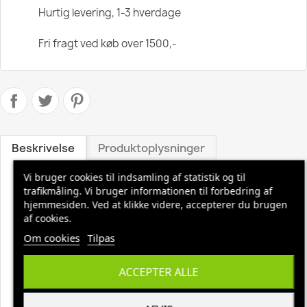
Hurtig levering, 1-3 hverdage
Fri fragt ved køb over 1500,-
Beskrivelse
Produktoplysninger
Vi bruger cookies til indsamling af statistik og til
Sanitet Classic 1 ltr
trafikmåling. Vi bruger informationen til forbedring af
Anvendes til afkalkning af bade- og toiletrum, rustfrit stål,
hjemmesiden. Ved at klikke videre, accepterer du brugen
toiletkummer, brusekabiner m. m.
af cookies.
Om cookies
Tilpas
Fordele:
Afrenser syrebestandige overflader for kalk og
kombinationer af kalk og smuds, herunder f. eks. sæbelus
ACCEPTER ALLE
og hudfedt. Eliminerer ubehagelige lugtgener og fjerner
risikoen for dannelsen af fodsvamp.