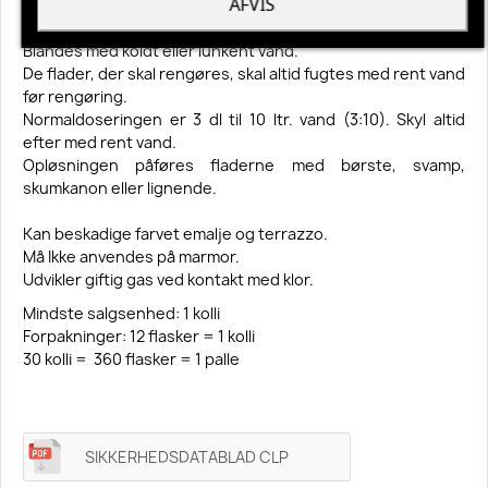
AFVIS
Anvendelse:
Blandes med koldt eller lunkent vand.
De flader, der skal rengøres, skal altid fugtes med rent vand
før rengøring.
Normaldoseringen er 3 dl til 10 ltr. vand (3:10). Skyl altid
efter med rent vand.
Opløsningen påføres fladerne med børste, svamp,
skumkanon eller lignende.
Kan beskadige farvet emalje og terrazzo.
Må Ikke anvendes på marmor.
Udvikler giftig gas ved kontakt med klor.
Mindste salgsenhed: 1 kolli
Forpakninger: 12 flasker = 1 kolli
30 kolli = 360 flasker = 1 palle
SIKKERHEDSDATABLAD CLP