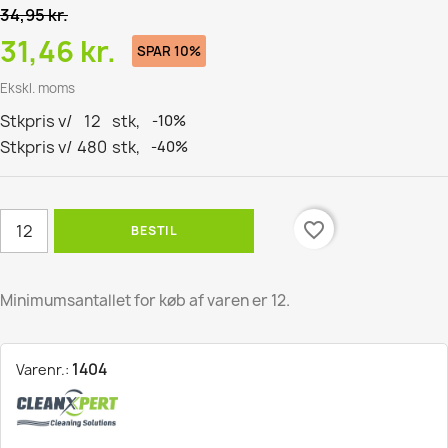
34,95 kr.
31,46 kr.
SPAR 10%
Ekskl. moms
Stkpris v/
12
stk,
-10%
Stkpris v/
480
stk,
-40%
favorite_border
BESTIL
Minimumsantallet for køb af varen er 12.
1404
Varenr.: