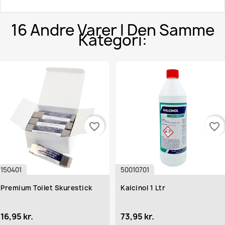
16 Andre Varer I Den Samme
Kategori:
favorite_border
favorite_border
150401
50010701
Premium Toilet Skurestick
Kalcinol 1 Ltr
16,95 kr.
73,95 kr.