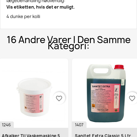
lægebehandling nødvendig:
Vis etiketten, hvis det er muligt.
4 dunke per kolli
16 Andre Varer I Den Samme
Kategori:
favorite_border
favorite_border
1246
1407
Afkalker Til Vaskemaskine 5
Sanitet Extra Classic 5 Ltr