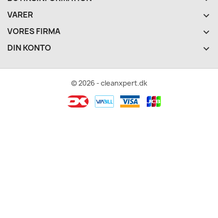
VARER

VORES FIRMA

DIN KONTO

© 2026 - cleanxpert.dk