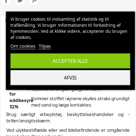
Vi bruger cookies til indsamling af statistik og til
Beskrivelse
Produktoplysninger
trafikmåling. Vi bruger informationen til forbedring af
hjemmesiden. Ved at klikke videre, accepterer du brugen
Eddikesyre 32% 5 ltr
af cookies.
Eddikesyre 32% kan bl.a. anvendes til afkalkning af
Om cookies
Tilpas
kaffemaskiner eller elkedler. Dette gøres ved at blande 1 del
eddikesyre med 4 dele vand.
ACCEPTER ALLE
Vigtigt:: Husk at køre maskinen igennem med vand
minimum 3 gange efter afkalkning.
AFVIS
Ætsningsfare.
Opbevares utilgængeligt for børn.
Kommer stoffet i øjnene skylles straks grundigt
med vand og læge kontaktes.
Brug særligt arbejdstøj, beskyttelseshandsker og -
briller/ansigtsskærm.
Ved ulykkestilfælde eller ved ildebefindende er omgående