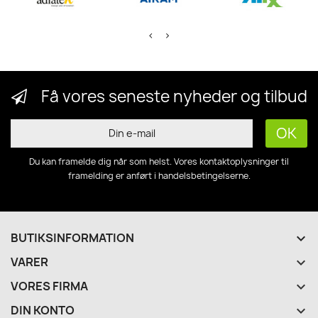
Få vores seneste nyheder og tilbud
Du kan framelde dig når som helst. Vores kontaktoplysninger til
framelding er anført i handelsbetingelserne.
BUTIKSINFORMATION
keyboard_arrow_down
VARER

VORES FIRMA

DIN KONTO
