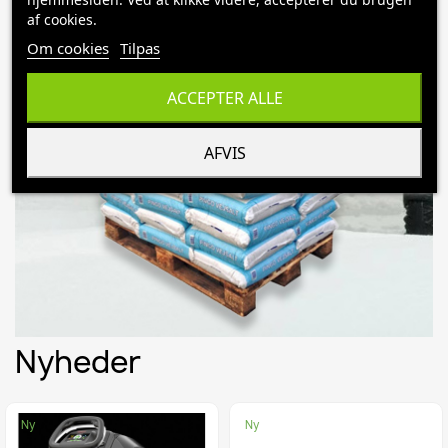
på veje, stier, indkørsler.
af cookies.
KØB HER
Om cookies
Tilpas
ACCEPTER ALLE
AFVIS
Nyheder
Ny
Ny