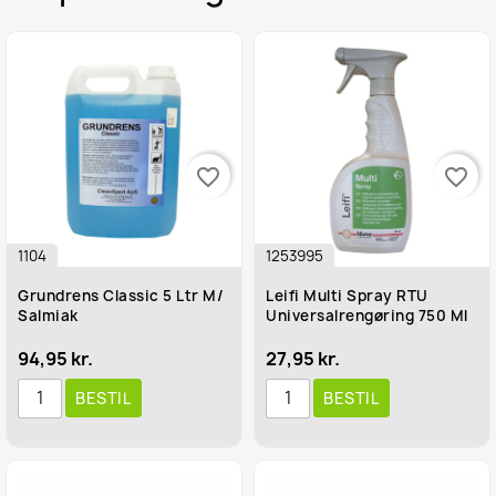
favorite_border
favorite_border
1104
1253995
Grundrens Classic 5 Ltr M/
Leifi Multi Spray RTU
Salmiak
Universalrengøring 750 Ml
94,95 kr.
27,95 kr.
BESTIL
BESTIL