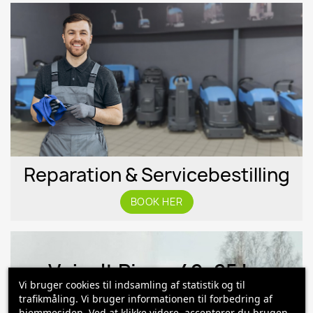
Reparation & Servicebestilling
BOOK HER
Vejsalt Pingo 42x25 kg
Vi bruger cookies til indsamling af statistik og til
Anvendes til glatførebekæmpelse
trafikmåling. Vi bruger informationen til forbedring af
hjemmesiden. Ved at klikke videre, accepterer du brugen