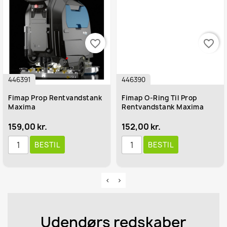
favorite_border
favorite_border
446391
446390
Fimap Prop Rentvandstank
Fimap O-Ring Til Prop
Maxima
Rentvandstank Maxima
159,00 kr.
152,00 kr.
BESTIL
BESTIL
Udendørs redskaber