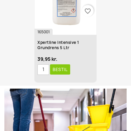
favorite_border
165001
Xpertline Intensive 1
Grundrens 5 Ltr
39,95 kr.
BESTIL