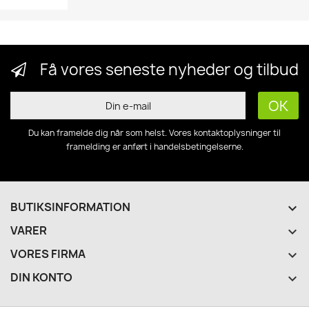
Få vores seneste nyheder og tilbud
Du kan framelde dig når som helst. Vores kontaktoplysninger til
framelding er anført i handelsbetingelserne.
BUTIKSINFORMATION
keyboard_arrow_down
VARER

VORES FIRMA

DIN KONTO
