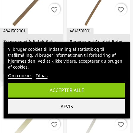
favorite_border
favorite_border
4841302001
4841301001
Sugegummi Adiatek Baby
Sugegummi Adiatek Baby
43 Bag PA L707 Mm
43 Frem PA L650 Mm
Vi bruger cookies til indsamling af statistik og til
trafikmåling. Vi bruger informationen til forbedring af
235,00 kr.
215,00 kr.
hjemmesiden. Ved at klikke videre, accepterer du brugen
af cookies.
BESTIL
BESTIL
Om cookies
Tilpas
ACCEPTER ALLE
AFVIS
favorite_border
favorite_border