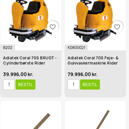
favorite_border
favorite_border
B202
K0800021
Adiatek Coral 70S BRUGT -
Adiatek Coral 70S Feje- &
Cylinderbørste Rider
Gulvvaskermaskine Rider
39.996,00 kr.
79.996,00 kr.
BESTIL
BESTIL