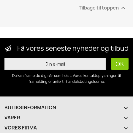
Tilbage til toppen

Få vores seneste nyheder og tilbud
Du kan framelde dig når som helst. Vores kontaktoplysninger til
framelding er anført i handelsbetingelserne.
BUTIKSINFORMATION
keyboard_arrow_down
VARER

VORES FIRMA
