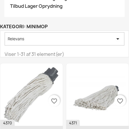
Tilbud Lager Oprydning
KATEGORI: MINIMOP

Relevans
Viser 1-31 af 31 element(er)
favorite_border
favorite_border
4370
4371