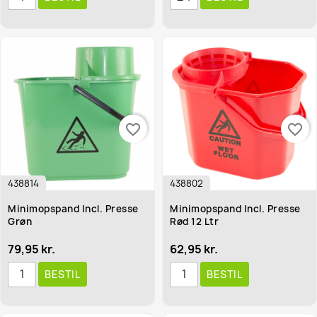
favorite_border
favorite_border
438814
438802
Minimopspand Incl. Presse
Minimopspand Incl. Presse
Grøn
Rød 12 Ltr
79,95 kr.
62,95 kr.
BESTIL
BESTIL