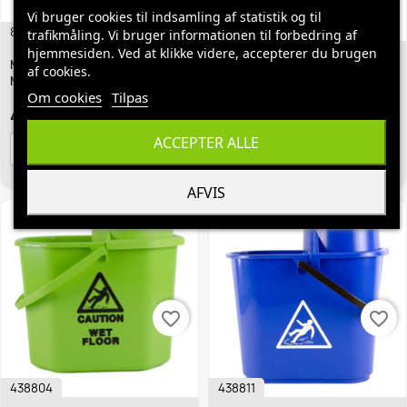
Vi bruger cookies til indsamling af statistik og til
8999
438803
trafikmåling. Vi bruger informationen til forbedring af
hjemmesiden. Ved at klikke videre, accepterer du brugen
Minimopgarn Mery
Minimopspand Incl. Presse
af cookies.
Microfiber 178 Gr
Gul 12 Ltr
Om cookies
Tilpas
49,95 kr.
62,95 kr.
ACCEPTER ALLE
BESTIL
BESTIL
AFVIS
favorite_border
favorite_border
438804
438811