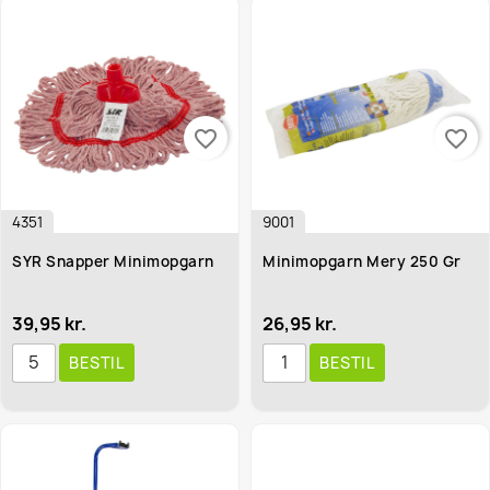
favorite_border
favorite_border
4351
9001
SYR Snapper Minimopgarn
Minimopgarn Mery 250 Gr
39,95 kr.
26,95 kr.
BESTIL
BESTIL