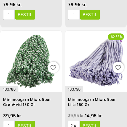
79,95 kr.
79,95 kr.
BESTIL
BESTIL
-62,58%
favorite_border
favorite_border
100780
100790
Minimopgarn Microfiber
Minimopgarn Microfiber
GrønHvid 150 Gr
Lilla 150 Gr
39,95 kr.
14,95 kr.
39,95 kr.
BESTIL
BESTIL