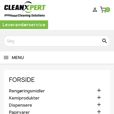

0
Leverandørservice
search
MENU
FORSIDE

Rengøringsmidler

Kemiprodukter

Dispensere

Papirvarer