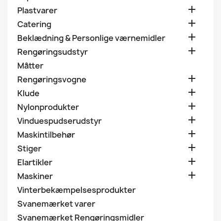

Plastvarer

Catering

Beklædning & Personlige værnemidler

Rengøringsudstyr
Måtter

Rengøringsvogne

Klude

Nylonprodukter

Vinduespudserudstyr

Maskintilbehør

Stiger

Elartikler

Maskiner
Vinterbekæmpelsesprodukter
Svanemærket varer
Svanemærket Rengøringsmidler