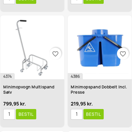
favorite_border
favorite_border
4374
4386
Minimopvogn Multispand
Minimopspand Dobbelt Incl.
Sølv
Presse
799,95 kr.
219,95 kr.
BESTIL
BESTIL