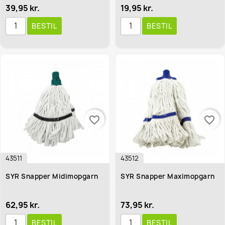
39,95 kr.
19,95 kr.
BESTIL
BESTIL
favorite_border
favorite_border
43511
43512
SYR Snapper Midimopgarn
SYR Snapper Maximopgarn
62,95 kr.
73,95 kr.
BESTIL
BESTIL