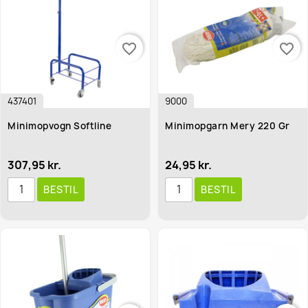
favorite_border
favorite_border
437401
9000
Minimopvogn Softline
Minimopgarn Mery 220 Gr
307,95 kr.
24,95 kr.
BESTIL
BESTIL