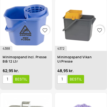
favorite_border
favorite_border
4388
4372
Minimopspand Incl. Presse
Minimopspand Vikan
Blå 12 Ltr
U/presse
62,95 kr.
48,95 kr.
BESTIL
BESTIL