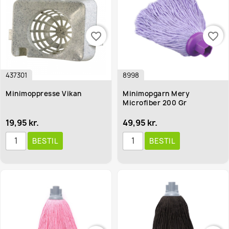
favorite_border
favorite_border
437301
8998
Minimoppresse Vikan
Minimopgarn Mery
Microfiber 200 Gr
19,95 kr.
49,95 kr.
BESTIL
BESTIL