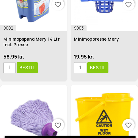
favorite_border
favorite_border
9002
9003
Minimopspand Mery 14 Ltr
Minimoppresse Mery
Incl. Presse
58,95 kr.
19,95 kr.
BESTIL
BESTIL
favorite_border
favorite_border