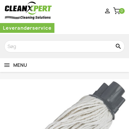

0
Leverandørservice
search
MENU