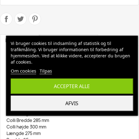
Beskrivelse
Produktoplysninger
Vi bruger cookies til indsamling af statistik og til
trafikmåling. Vi bruger informationen til forbedring af
Minimopgarn Vikan 200 gr
hjemmesiden. Ved at klikke videre, accepterer du brugen
af cookies.
Moppegarn 200 gram, rengøring af svært tilgængelige
Om cookies
Tilpas
steder,samt kanter i forbindelse med rengøring med
gulvvaskemaskiner. Moppegarnene passer til alle Vikan-
skafter med gevind og tåler maskinvask 40-90° C.
ACCEPTER ALLE
Materiale Bomuld
Antal pr. æske 30 Stk.
AFVIS
Antal pr. palle (80 x 120 x 200 cm) 1200 Stk.
Colli Længde 390 mm
Colli Bredde 285 mm
Colli højde 300 mm
Længde 275 mm