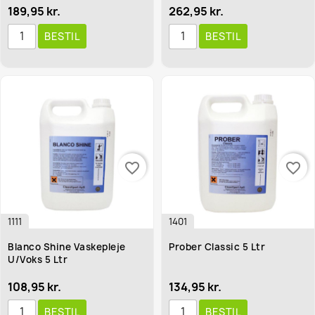
189,95 kr.
262,95 kr.
BESTIL
BESTIL
favorite_border
favorite_border
1111
1401
Blanco Shine Vaskepleje
Prober Classic 5 Ltr
U/Voks 5 Ltr
108,95 kr.
134,95 kr.
BESTIL
BESTIL