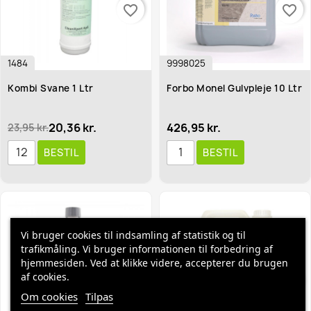
favorite_border
favorite_border
1484
9998025
Kombi Svane 1 Ltr
Forbo Monel Gulvpleje 10 Ltr
20,36 kr.
426,95 kr.
23,95 kr.
BESTIL
BESTIL
Vi bruger cookies til indsamling af statistik og til
trafikmåling. Vi bruger informationen til forbedring af
hjemmesiden. Ved at klikke videre, accepterer du brugen
af cookies.
favorite_border
favorite_border
Om cookies
Tilpas