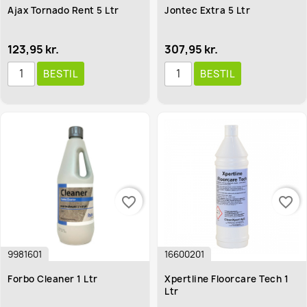
Ajax Tornado Rent 5 Ltr
Jontec Extra 5 Ltr
123,95 kr.
307,95 kr.
BESTIL
BESTIL
favorite_border
favorite_border
9981601
16600201
Forbo Cleaner 1 Ltr
Xpertline Floorcare Tech 1
Ltr