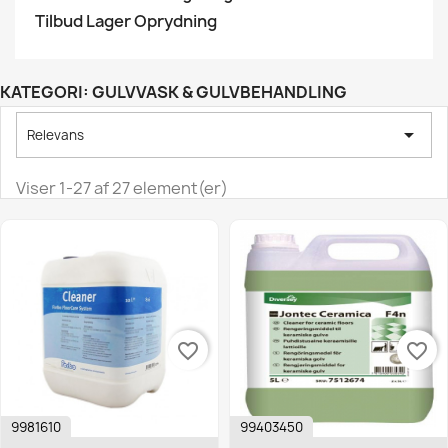
Tilbud Lager Oprydning
KATEGORI: GULVVASK & GULVBEHANDLING

Relevans
Viser 1-27 af 27 element(er)
favorite_border
favorite_border
9981610
99403450