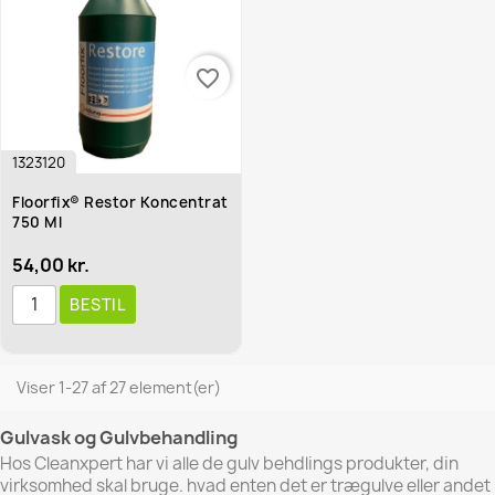
favorite_border
1323120
Floorfix® Restor Koncentrat
750 Ml
54,00 kr.
BESTIL
Viser 1-27 af 27 element(er)
Gulvask og Gulvbehandling
Hos Cleanxpert har vi alle de gulv behdlings produkter, din
virksomhed skal bruge.
hvad enten det er trægulve eller andet