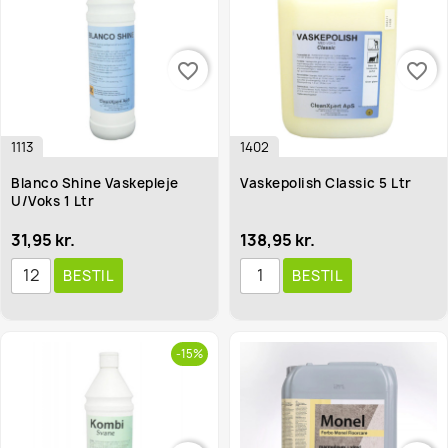
favorite_border
favorite_border
1113
1402
Blanco Shine Vaskepleje
Vaskepolish Classic 5 Ltr
U/Voks 1 Ltr
31,95 kr.
138,95 kr.
BESTIL
BESTIL
-15%