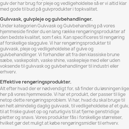
gulv der har brug for pleje og vedligeholdelse så er vi altid klar
med gode til bud på gulvprodukter i topkvalitet.
Gulvvask, gulvpleje og gulvbehandlinger.
Under kategorien Gulvvask og Gulvbehandling på vores
hjemmeside finder du en lang række rengøringsprodukter af
den bedste kvalitet, som f.eks.
Kan specificeres til rengøring
af forskellige slaggulve.
Vi har rengøringsprodukter til
gulvvask, pleje og vedligeholdelse af gulve og
gulvbehandlinger.
Vi forhandler alt fra den klassiske brune
sæbe, vaskepolish, vaske shine, vaskepleje med eller uden
voksende til gulvvask og gulvbehandlinger til industri eller
erhverv.
Effektive rengøringsprodukter.
Alt efter hvad der er nødvendigt for, så finder du løsningen lige
her på vores hjemmeside.
Vi har et produkt, der passer til lige
netop dette rengøringsproblem.
Vi har, hvad du skal bruge til
en helt almindelig daglig gulvvask, til vedligeholdelse af et gulv,
til at friske gulvet op og naturligvis til at fjerne genstridige
pletter og snavs.
Vores produkter fås i forskellige størrelser,
hvilket gør det muligt at købe rengøringsmidler til erhverv.