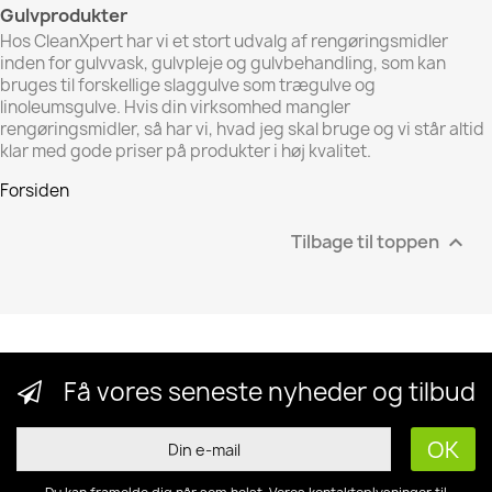
Gulvprodukter
Hos CleanXpert har vi et stort udvalg af rengøringsmidler
inden for
gulvvask, gulvpleje og gulvbehandling, som kan
bruges til forskellige slaggulve som trægulve og
linoleumsgulve.
Hvis din virksomhed mangler
rengøringsmidler, så har vi, hvad jeg skal bruge og vi står altid
klar med gode priser på produkter i høj kvalitet.
Forsiden
Tilbage til toppen

Få vores seneste nyheder og tilbud