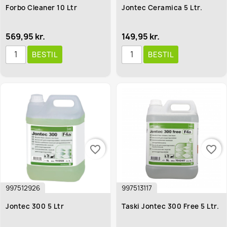
Forbo Cleaner 10 Ltr
Jontec Ceramica 5 Ltr.
569,95 kr.
149,95 kr.
BESTIL
BESTIL
favorite_border
favorite_border
997512926
997513117
Jontec 300 5 Ltr
Taski Jontec 300 Free 5 Ltr.