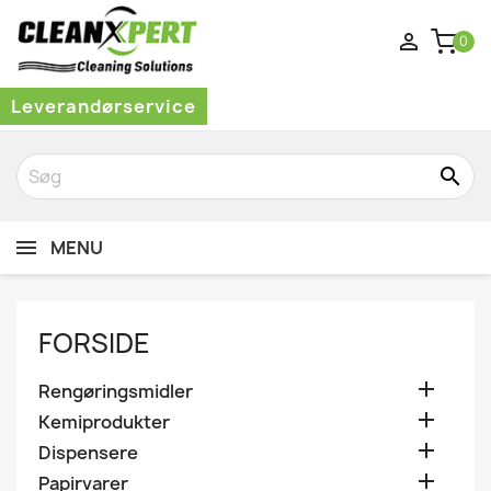

0
Leverandørservice
search
MENU
FORSIDE

Rengøringsmidler

Kemiprodukter

Dispensere

Papirvarer