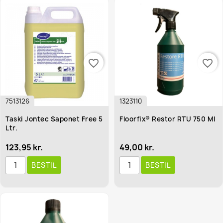
favorite_border
favorite_border
7513126
1323110
Taski Jontec Saponet Free 5
Floorfix® Restor RTU 750 Ml
Ltr.
123,95 kr.
49,00 kr.
BESTIL
BESTIL