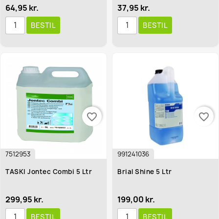
64,95 kr.
37,95 kr.
BESTIL
BESTIL
favorite_border
favorite_border
7512953
991241036
TASKI Jontec Combi 5 Ltr
Brial Shine 5 Ltr
299,95 kr.
199,00 kr.
BESTIL
BESTIL