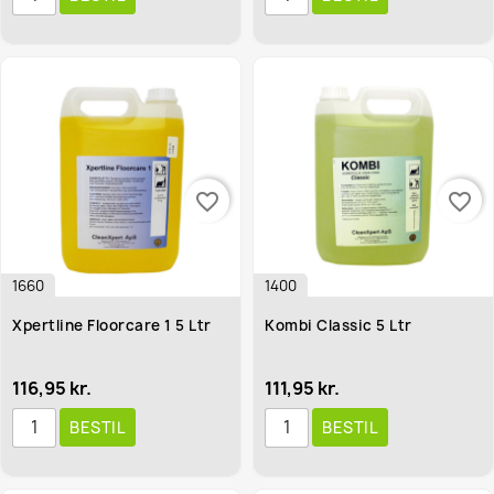
favorite_border
favorite_border
1660
1400
Xpertline Floorcare 1 5 Ltr
Kombi Classic 5 Ltr
116,95 kr.
111,95 kr.
BESTIL
BESTIL