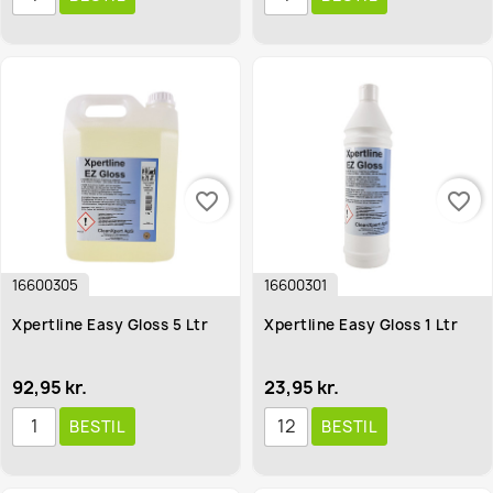
favorite_border
favorite_border
16600305
16600301
Xpertline Easy Gloss 5 Ltr
Xpertline Easy Gloss 1 Ltr
92,95 kr.
23,95 kr.
BESTIL
BESTIL