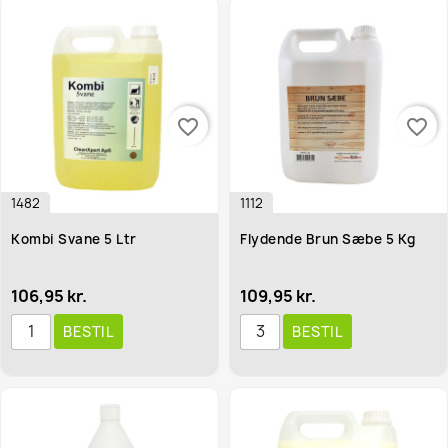
favorite_border
favorite_border
1482
1112
Kombi Svane 5 Ltr
Flydende Brun Sæbe 5 Kg
106,95 kr.
109,95 kr.
BESTIL
BESTIL