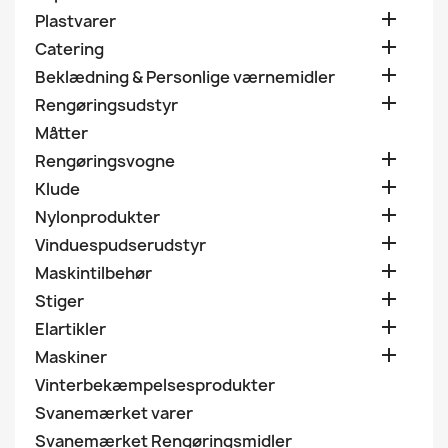

Plastvarer

Catering

Beklædning & Personlige værnemidler

Rengøringsudstyr
Måtter

Rengøringsvogne

Klude

Nylonprodukter

Vinduespudserudstyr

Maskintilbehør

Stiger

Elartikler

Maskiner
Vinterbekæmpelsesprodukter
Svanemærket varer
Svanemærket Rengøringsmidler