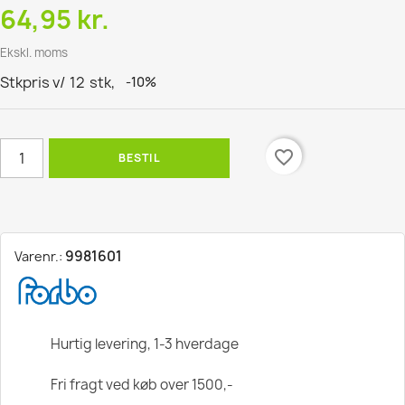
64,95 kr.
Ekskl. moms
Stkpris v/
12
stk,
-10%
favorite_border
BESTIL
9981601
Varenr.:
Hurtig levering, 1-3 hverdage
Fri fragt ved køb over 1500,-