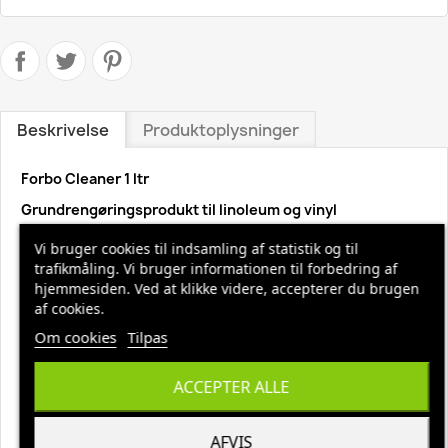
Beskrivelse
Produktoplysninger
Forbo Cleaner 1 ltr
Grundrengøringsprodukt til linoleum og vinyl
Forbo Cleaner er et pH-neutralt rengøringsmiddel, der ikke
Vi bruger cookies til indsamling af statistik og til
efterlader noget restprodukt, og som kan bruges til at
trafikmåling. Vi bruger informationen til forbedring af
behandle de mest almindelige former for pletter og
hjemmesiden. Ved at klikke videre, accepterer du brugen
tilsmudsning.
af cookies.
Lokal rengøring:
Om cookies
Tilpas
Fjern pletter med Forbo Cleaner og klud eller
fugtig moppe
ACCEPTER ALLE
Større område:
Anvend Forbo Cleaner og moppe
AFVIS