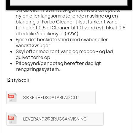
Til grundrengøring:
Skrub eller maskinvask gulvet med skurepads/-
nylon eller langsomroterende maskine og en
blanding af Forbo Cleaner tilsat lunkent vand i
forholdet 0,5 dl Cleaner til 10 l vand evt. tilsat 0,5
dl eddike/eddikesyre (32%)
Fjern det beskidte vand med svaber eller
vandstøvsuger
Skyl efter med rent vand og moppe - og lad
gulvet tørre op
Påbegynd/genoptag herefter dagligt
rengøringssystem.
12 styk/colli
SIKKERHEDSDATABLAD CLP
LEVERANDØRBRUGSANVISNING