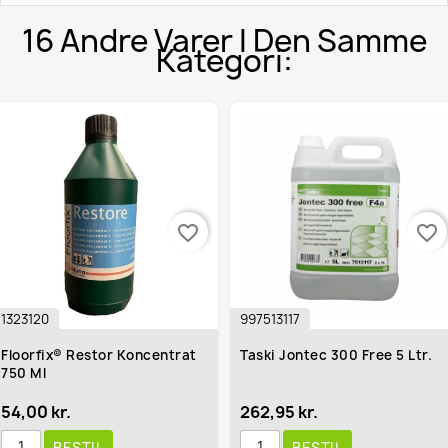
16 Andre Varer I Den Samme
Kategori:
favorite_border
favorite_border
997513117
1113
oncentrat
Taski Jontec 300 Free 5 Ltr.
Blanco Shine V
U/Voks 1 Ltr
262,95 kr.
31,95 kr.
BESTIL
BESTIL