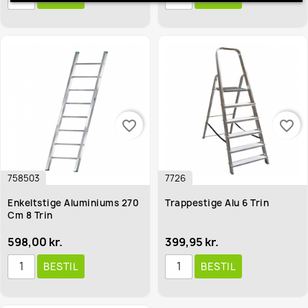
favorite_border
favorite_border
758503
7726
Enkeltstige Aluminiums 270
Trappestige Alu 6 Trin
Cm 8 Trin
598,00 kr.
399,95 kr.
BESTIL
BESTIL