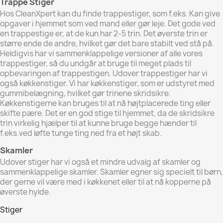
Trappe Stiger
Hos CleanXpert kan du finde trappestiger, som f.eks. Kan give
opgaver i hjemmet som ved mand eller gør leje.
Det gode ved
en trappestige er, at de kun har 2-5 trin.
Det øverste trin er
større ende de andre, hvilket gør det bare stabilt ved stå på.
Heldigvis har vi sammenklappelige versioner af alle vores
trappestiger, så du undgår at bruge til meget plads til
opbevaringen af ​​trappestigen.
Udover trappestiger har vi
også køkkenstiger.
Vi har køkkenstiger, som er udstyret med
gummibelægning, hvilket gør trinene skridsikre.
Køkkenstigerne kan bruges til at nå højtplacerede ting eller
skifte pære.
Det er en god stige til hjemmet, da de skridsikre
trin virkelig hjælper til at kunne bruge begge hænder til
f.eks.
ved løfte tunge ting ned fra et højt skab.
Skamler
Udover stiger har vi også et mindre udvalg af skamler og
sammenklappelige skamler.
Skamler egner sig specielt til børn,
der gerne vil være med i køkkenet eller til at nå kopperne på
øverste hylde.
Stiger