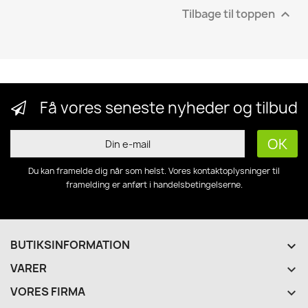
Tilbage til toppen

Få vores seneste nyheder og tilbud
Du kan framelde dig når som helst. Vores kontaktoplysninger til
framelding er anført i handelsbetingelserne.
BUTIKSINFORMATION
keyboard_arrow_down
VARER

VORES FIRMA
