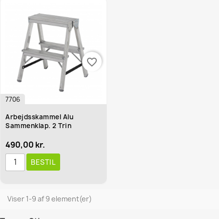
favorite_border
7706
Arbejdsskammel Alu
Sammenklap. 2 Trin
490,00 kr.
BESTIL
Viser 1-9 af 9 element(er)