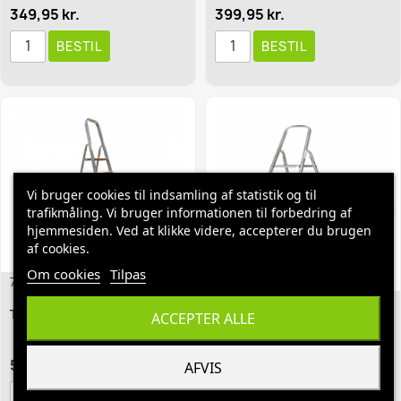
349,95 kr.
399,95 kr.
BESTIL
BESTIL
Vi bruger cookies til indsamling af statistik og til
favorite_border
favorite_border
trafikmåling. Vi bruger informationen til forbedring af
hjemmesiden. Ved at klikke videre, accepterer du brugen
af cookies.
Om cookies
Tilpas
7728
7727
Trappestige Alu 8 Trin
Trappestige Alu 7 Trin
ACCEPTER ALLE
569,95 kr.
499,95 kr.
AFVIS
BESTIL
BESTIL