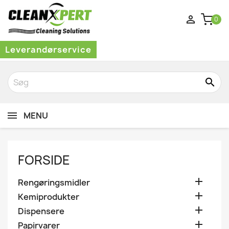

0
Leverandørservice
search
MENU
FORSIDE

Rengøringsmidler

Kemiprodukter

Dispensere

Papirvarer