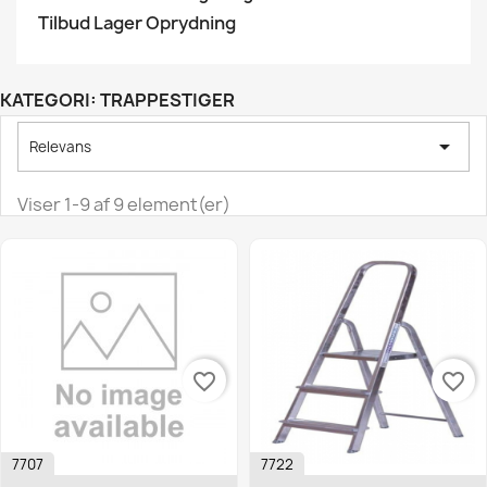
Tilbud Lager Oprydning
KATEGORI: TRAPPESTIGER

Relevans
Viser 1-9 af 9 element(er)
favorite_border
favorite_border
7707
7722