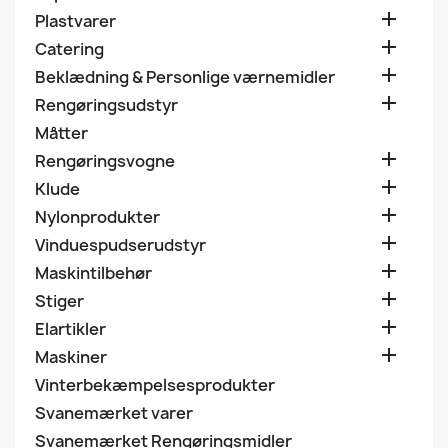

Plastvarer

Catering

Beklædning & Personlige værnemidler

Rengøringsudstyr
Måtter

Rengøringsvogne

Klude

Nylonprodukter

Vinduespudserudstyr

Maskintilbehør

Stiger

Elartikler

Maskiner
Vinterbekæmpelsesprodukter
Svanemærket varer
Svanemærket Rengøringsmidler