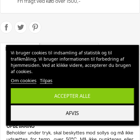
Fri fragt ved køb over 1500,-
Beskrivelse
Produktoplysninger
Vi bruger cookies til indsamling af statistik og til
trafikmåling. Vi bruger informationen til forbedring af
Pureno Universalfedt 500 ml spray
hjemmesiden. Ved at klikke videre, accepterer du brugen
af cookies.
FREMSTILLET TIL
Om cookies
Tilpas
Smøring af hængsler, låse, lejer og alle bevægelige dele,
hvor der kræves et smøremiddel, som ikke drypper af.
BRUGSANVISNING OG DOSERING
ACCEPTER ALLE
Omryst dåsen og spray direkte på emnet.
FORDELE
AFVIS
Produktet har en kraftig vedhæftningsevne og virker
stærkt vandafvisende, rustbeskyttende og smørende.
OPBEVARING
Beholder under tryk, skal beskyttes mod sollys og må ikke
udsættes for temp. over 50°C. Må ikke punkteres eller