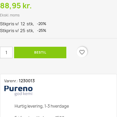
88,95 kr.
Ekskl. moms
Stkpris v/
12
stk,
-20%
Stkpris v/
25
stk,
-25%
favorite_border
BESTIL
1230013
Varenr.:
Hurtig levering, 1-3 hverdage