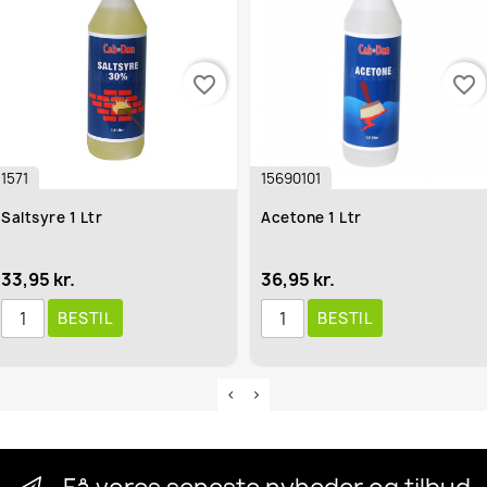
favorite_border
favorite_border
1571
15690101
Saltsyre 1 Ltr
Acetone 1 Ltr
33,95 kr.
36,95 kr.
BESTIL
BESTIL