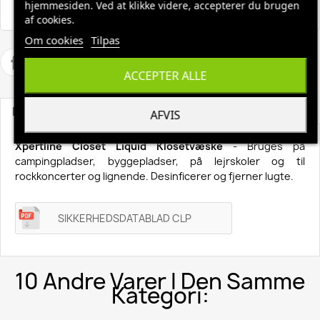
Fri fragt ved køb over 1500,-
hjemmesiden. Ved at klikke videre, accepterer du brugen
af cookies.
Om cookies
Tilpas
ACCEPTER ALLE
Beskrivelse
Produktoplysninger
AFVIS
Xpertline Closet Liquid Klosetvæske
- Bruges på
campingpladser, byggepladser, på lejrskoler og til
rockkoncerter og lignende. Desinficerer og fjerner lugte.
SIKKERHEDSDATABLAD CLP
10 Andre Varer I Den Samme
Kategori: