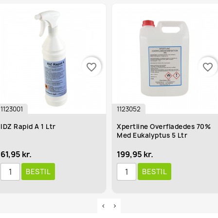
favorite_border
favorite_border
1123001
1123052
IDZ Rapid A 1 Ltr
Xpertline Overfladedes 70%
Med Eukalyptus 5 Ltr
61,95 kr.
199,95 kr.
BESTIL
BESTIL