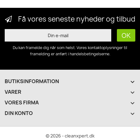
Få vores seneste nyheder og tilbud
Du kan framelde dig når som helst. Vores kontaktoplysninger til
framelding er anført i handelsbetingelserne.
BUTIKSINFORMATION
keyboard_arrow_down
VARER

VORES FIRMA

DIN KONTO

© 2026 - cleanxpert.dk