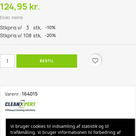
124,95 kr.
Ekskl. moms
Stkpris v/
3
stk,
-10%
Stkpris v/
108
stk,
-20%
favorite_border
BESTIL
164015
Varenr.:
Hurtig levering, 1-3 hverdage
Vi bruger cookies til indsamling af statistik og til
trafikmåling. Vi bruger informationen til forbedring af