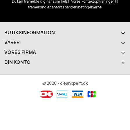
Du kan framelde dig når som helst. Vores kontaktoplysninger til
framelding er anført i handelsbetingelserne.
BUTIKSINFORMATION
keyboard_arrow_down
VARER

VORES FIRMA

DIN KONTO

© 2026 - cleanxpert.dk