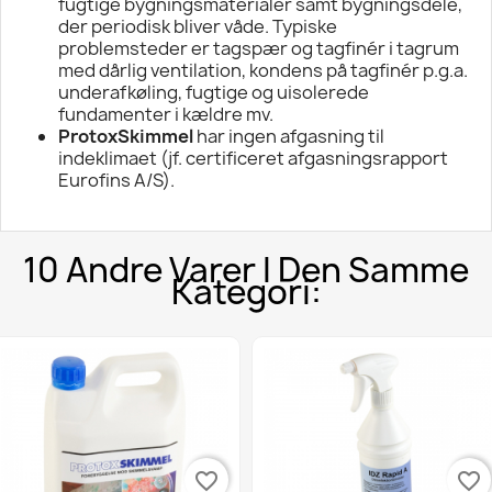
fugtige bygningsmaterialer samt bygningsdele,
der periodisk bliver våde. Typiske
problemsteder er tagspær og tagfinér i tagrum
med dårlig ventilation, kondens på tagfinér p.g.a.
underafkøling, fugtige og uisolerede
fundamenter i kældre mv.
ProtoxSkimmel
har ingen afgasning til
indeklimaet (jf. certificeret afgasningsrapport
Eurofins A/S).
10 Andre Varer I Den Samme
Kategori:
favorite_border
favorite_border