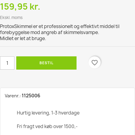
159,95 kr.
Ekskl. moms
ProtoxSkimmel er et professionelt og effektivt middel til
forebyggelse mod angreb af skimmelsvampe.
Midlet er let at bruge.
favorite_border
BESTIL
1125006
Varenr.:
Hurtig levering, 1-3 hverdage
Fri fragt ved køb over 1500,-