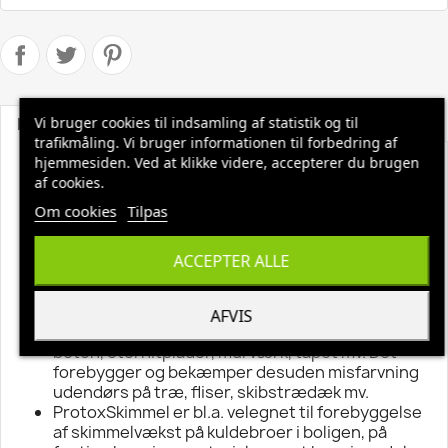
Beskrivelse
Vi bruger cookies til indsamling af statistik og til
Produktoplysninger
trafikmåling. Vi bruger informationen til forbedring af
hjemmesiden. Ved at klikke videre, accepterer du brugen
ProtoxSkimmel
er et farveløst skimmelmiddel
af cookies.
på vandbasis.
Om cookies
Det har en lav mal-kode (00-1) og er ikke
Tilpas
klassificeret som farligt, sundhedsskadeligt
eller lignende og gør det derfor nemt forbedre
ACCEPTER ALLE
dit arbejdsmiljø.
ProtoxSkimmel
er velegnet til at forebygge
vækst og misfarvning af skimmelsvampe på
AFVIS
porøse overflader såsom fugtigt træ, gips,
beton, eternitplader, murværk, tapet mv. Det
forebygger og bekæmper desuden misfarvning
udendørs på træ, fliser, skibstrædæk mv.
ProtoxSkimmel er bl.a. velegnet til forebyggelse
af skimmelvækst på kuldebroer i boligen, på