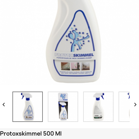


Protoxskimmel 500 Ml