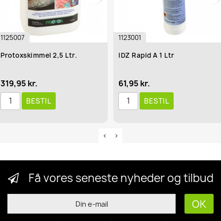
125007
1123001
rotoxskimmel 2,5 Ltr.
IDZ Rapid A 1 Ltr
19,95 kr.
61,95 kr.
BESTIL
BESTIL
Få vores seneste nyheder og tilbud