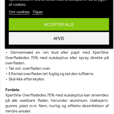
Brugsanvisning:
af cookies.
Anvendes ufortyndet. Desinfektion skal foretages i en
Om cookies
Tilpas
særskilt arbejdsproces efter endt rengøring. Xpertline
Overfladedes 70% med eukalyptus skal være fordampet
ACCEPTER ALLE
fuldstændigt, før fladerne anvendes til levnedsmidler.
Xpertline Overfladedes 70% med eukalyptus skal ikke
aftørres/afskylles. Produktet fordamper uden synligt spor
AFVIS
på den desinficerede overflade.
• Gennemvæd en ren klud eller papir med Xpertline
Overfladedes 70% med eukalyptus eller spray direkte på
overfladen.
• Tør evt. overfladen over.
• Efterlad overfladen let fugtig og lad den lufttørre.
• Skal ikke efterskylles
Fordele:
Xpertline Overfladedes 70% med eukalyptus kan anvendes
på alle vaskbare flader, herunder aluminium, støbejern,
gummi, plast m.m. Nem, hurtig og effektiv desinfektion af
mindre arealer.