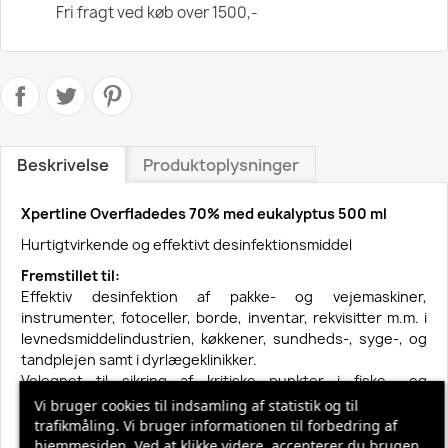
Fri fragt ved køb over 1500,-
Beskrivelse
Produktoplysninger
Xpertline Overfladedes 70% med eukalyptus 500 ml
Hurtigtvirkende og effektivt desinfektionsmiddel
Fremstillet til:
Effektiv desinfektion af pakke- og vejemaskiner,
instrumenter, fotoceller, borde, inventar, rekvisitter m.m. i
levnedsmiddelindustrien, køkkener, sundheds-, syge-, og
tandplejen samt i dyrlægeklinikker.
Velegnet til sikring af kritiske punkter i fiske-, og
fødevareindustrien, storkøkkener, restauranter,
Vi bruger cookies til indsamling af statistik og til
institutioner, fitness, svømmehaller m.m.
trafikmåling. Vi bruger informationen til forbedring af
hjemmesiden. Ved at klikke videre, accepterer du brugen