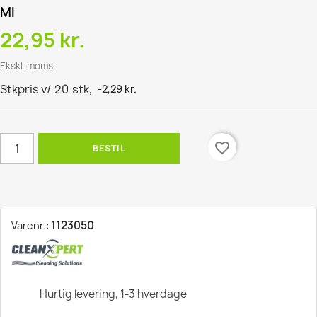
Ml
22,95 kr.
Ekskl. moms
Stkpris v/
20
stk,
-2,29 kr.
favorite_border
BESTIL
1123050
Varenr.:
Hurtig levering, 1-3 hverdage