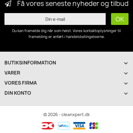
Få vores seneste nyheder og tilbud
Du kan framelde dig når som helst. Vores kontaktoplysninger til
framelding er anført i handelsbetingelserne.
BUTIKSINFORMATION
keyboard_arrow_down
VARER

VORES FIRMA

DIN KONTO

© 2026 - cleanxpert.dk