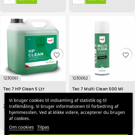
favorite_border
favorite_border
1230061
1230062
Tec 7 HP Clean 5 Ltr
Tec 7 Multi Clean 500 Ml
Vi bruger cookies til indsamling af statistik og til
289,95 kr.
59,95 kr.
trafikmåling. Vi bruger informationen til forbedring af
hjemmesiden. Ved at klikke videre, accepterer du brugen
BESTIL
BESTIL
af cookies.
Om cookies
Tilpas