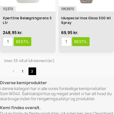
112370
1953970
Xpertline Belægningsrens 5
Iduspecial Inox Gloss 500 Ml
Ltr
Spray
248,95 kr.
69,95 kr.
BESTIL
BESTIL
Viser 33-48 af 48 element(er)

1
2
Diverse kemiprodukter
i denne kategori har vi alle vores forskellige kemiprodukter.
Som WD40.
Salmiakspiritus og meget andet vi har alt hvad du
skal bruge inden for rengøringsudstyr og produkter.
Kemi findes overalt.
Du kan finde de fleste produkter, på siden her.
Hos CleanXpert