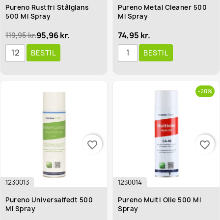
Pureno Rustfri Stålglans
Pureno Metal Cleaner 500
500 Ml Spray
Ml Spray
95,96 kr.
74,95 kr.
119,95 kr.
BESTIL
BESTIL
-20%
favorite_border
favorite_border
1230013
1230014
Pureno Universalfedt 500
Pureno Multi Olie 500 Ml
Ml Spray
Spray