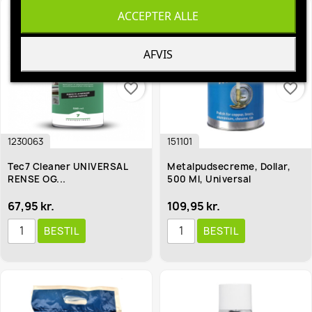
ACCEPTER ALLE
AFVIS
favorite_border
favorite_border
1230063
151101
Tec7 Cleaner UNIVERSAL
Metalpudsecreme, Dollar,
RENSE OG...
500 Ml, Universal
67,95 kr.
109,95 kr.
BESTIL
BESTIL