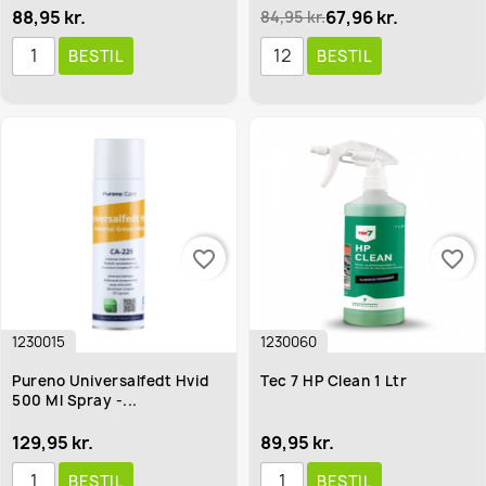
88,95 kr.
67,96 kr.
84,95 kr.
BESTIL
BESTIL
favorite_border
favorite_border
1230015
1230060
Pureno Universalfedt Hvid
Tec 7 HP Clean 1 Ltr
500 Ml Spray -...
129,95 kr.
89,95 kr.
BESTIL
BESTIL