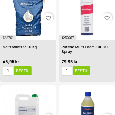
favorite_border
favorite_border
122701
1230017
Salttabletter 10 Kg
Pureno Multi Foam 500 Ml
Spray
45,95 kr.
79,95 kr.
BESTIL
BESTIL