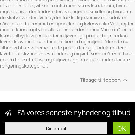
stræber vi efter, at kunne informere vores kunder om, hvilke
ingredienser der findes i deres rengøringsmidler og hvordan
de skal anvendes.
Vi tilbyder forskellige kemiske produkter
såsom funktionersmidler, sprinkler- og kølervæske
Vi arbejder
mod at kunne opfylde alle vores kunder behov.
Vores mål er, at
kunne tilbyde vores kunder miljøvenlige produkter, som kan
levere kravene til sundhed, sikkerhed og miljøet.
Allerede nu
tilbud vi bl.a.
svanemærkede produkter og produkter, der er
lavet til at skønne vores kunder og miljøet.
Vores mål er at have
endnu flere effektive og miljøvenlige produkter inden for alle
rengøringskategorier.
Tilbage til toppen

Få vores seneste nyheder og tilbud