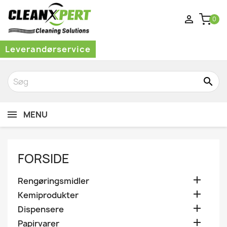

0
Leverandørservice
search
MENU
FORSIDE

Rengøringsmidler

Kemiprodukter

Dispensere

Papirvarer