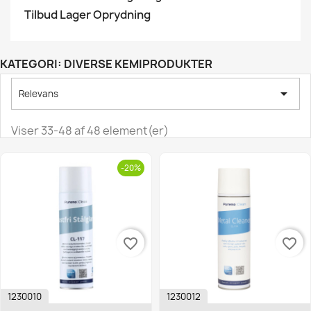
Tilbud Lager Oprydning
KATEGORI: DIVERSE KEMIPRODUKTER

Relevans
Viser 33-48 af 48 element(er)
-20%
favorite_border
favorite_border
1230010
1230012