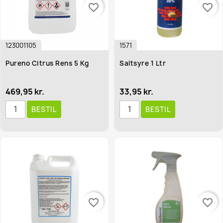
favorite_border
favorite_border
123001105
1571
Pureno Citrus Rens 5 Kg
Saltsyre 1 Ltr
469,95 kr.
33,95 kr.
BESTIL
BESTIL
favorite_border
favorite_border