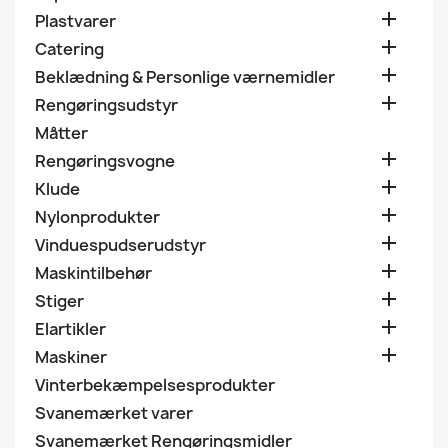

Plastvarer

Catering

Beklædning & Personlige værnemidler

Rengøringsudstyr
Måtter

Rengøringsvogne

Klude

Nylonprodukter

Vinduespudserudstyr

Maskintilbehør

Stiger

Elartikler

Maskiner
Vinterbekæmpelsesprodukter
Svanemærket varer
Svanemærket Rengøringsmidler