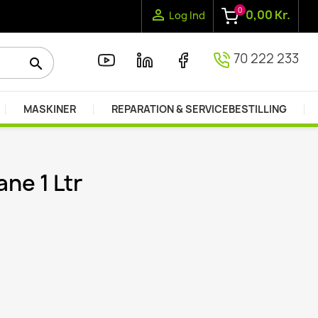
0

0,00 Kr.
Log Ind
70 222 233
search
MASKINER
REPARATION & SERVICEBESTILLING
ne 1 Ltr