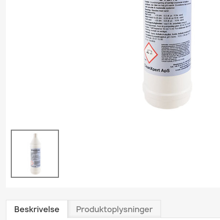
Grundrengøring
Gulvvask & Gulvbehand
Køkkenrengøring
Personlig plejeproduk
Polishprodukter
Sanitetsprodukter
Skumrenseprodukter
Træ- & Trægulvsprodu
Tæpperenseprodukte
Tøjvaskeprodukter
Universalrengøring
Vindues- & Glasrense
Beskrivelse
Produktoplysninger