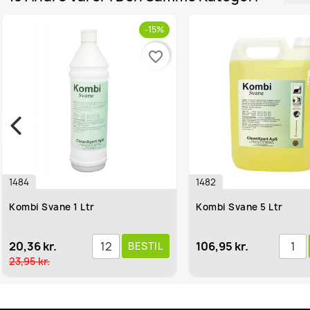
-15%
favorite_border
favorite_border
1482
Svane 1 Ltr
Kombi Svane 5 Ltr
kr.
106,95 kr.
BESTIL
BESTIL
r.