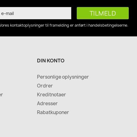
Vores kontaktoplysninger til framelding er anført i handelsbetingelserne.
DIN KONTO
Personlige oplysninger
Ordrer
er
Kreditnotaer
Adresser
Rabatkuponer