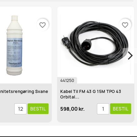
favorite_border
favorite_border
441250
1481
engøring Svane
Kabel Til FM 43 G 15M TPO 43
Unive
Orbital...
598,00 kr.
98,95
BESTIL
BESTIL