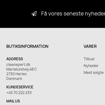
Få vores seneste nyheder
BUTIKSINFORMATION
VARER
ADDRESS
Tilbud
cleanxpert.dk
Nyheder
Marielundvej 48 C
Mest solgte
2730 Herlev
Danmark
KUNDESERVICE
+45 70 222 233
MAIL US