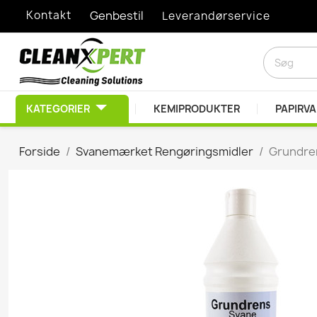
Kontakt
Genbestil
Leverandørservice
KATEGORIER
KEMIPRODUKTER
PAPIRV
RENGØRINGSMIDLER
Forside
Svanemærket Rengøringsmidler
Grundren
Afkalkningsprodukter
Desinfektionsprodukt
Diverse Kemiprodukte
Duft- & lugtbekæmpel
EDB Rengøring
Graffitifjerner
Grovrengøring