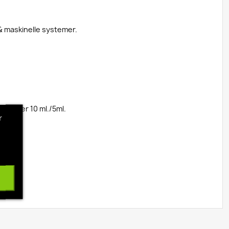
& maskinelle systemer.
apsel er 10 ml./5ml.
r