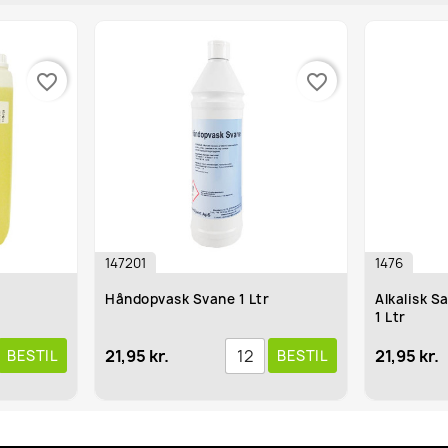
favorite_border
147201
1476
Håndopvask Svane 1 Ltr
Alkalisk Sanitetsr
1 Ltr
21,95 kr.
21,95 kr.
BESTIL