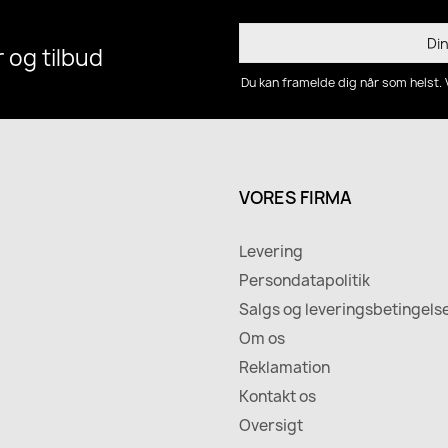
 og tilbud
Du kan framelde dig når som helst. 
VORES FIRMA
Levering
Persondatapolitik
Salgs og leveringsbetingels
Om os
Reklamation
Kontakt os
Oversigt