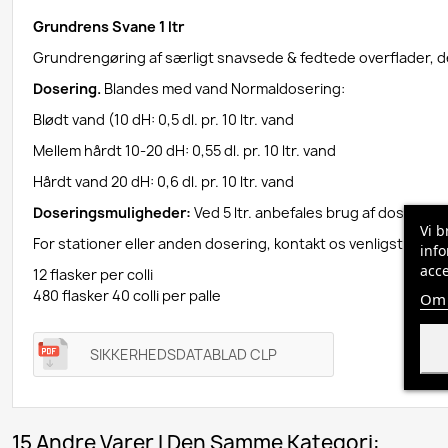
Grundrens Svane 1 ltr
Grundrengøring af særligt snavsede & fedtede overflader, de
Dosering.
Blandes med vand Normaldosering:
Blødt vand (10 dH: 0,5 dl. pr. 10 ltr. vand
Mellem hårdt 10-20 dH: 0,55 dl. pr. 10 ltr. vand
Hårdt vand 20 dH: 0,6 dl. pr. 10 ltr. vand
Doseringsmuligheder:
Ved 5 ltr. anbefales brug af doserings
Vi b
For stationer eller anden dosering, kontakt os venligst.
info
acce
12 flasker per colli
480 flasker 40 colli per palle
Om 
SIKKERHEDSDATABLAD CLP
15 Andre Varer I Den Samme Kategori: