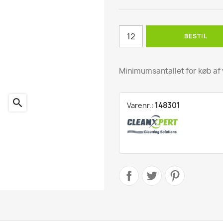
ling
BESTIL
ter
Minimumsantallet for køb af 
search
148301
kter
Varenr.:
r
produkter