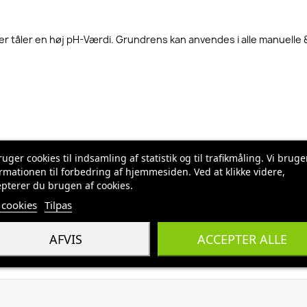
r tåler en høj pH-Værdi. Grundrens kan anvendes i alle manuelle 
pumpe, hvor et pumpeslag giver 30ml. (0,3 dl) eller kapslen. Fyldt k
ruger cookies til indsamling af statistik og til trafikmåling. Vi bruge
rmationen til forbedring af hjemmesiden. Ved at klikke videre,
pterer du brugen af cookies.
cookies
Tilpas
AFVIS
ACCEPTER ALLE