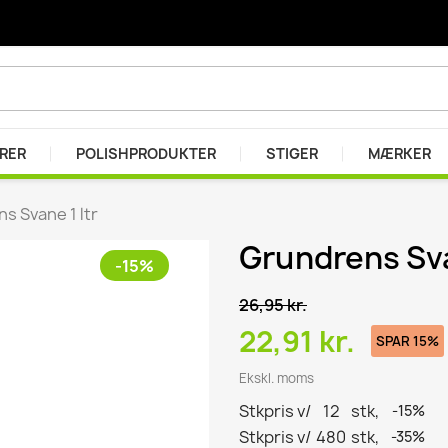
ARER
POLISHPRODUKTER
STIGER
MÆRKER
s Svane 1 ltr
Grundrens Sva
-15%
er
r
26,95 kr.
se
22,91 kr.
SPAR 15%
Ekskl. moms
Stkpris v/
12
stk,
-15%
Stkpris v/
480
stk,
-35%