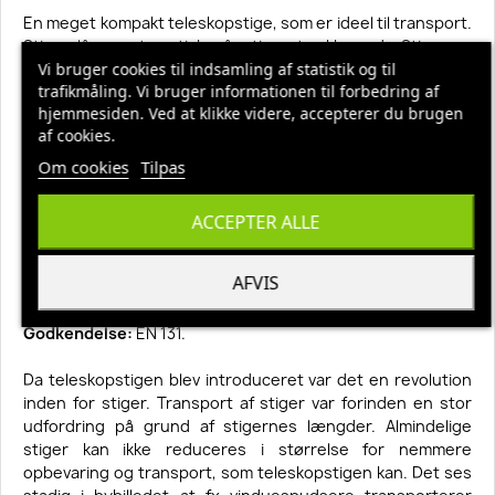
En meget kompakt teleskopstige, som er ideel til transport.
Stigen låser automatisk, når stigen trækkes ud - Stigen er
anti-smudsbehandlet har eloxerede vanger og er
Vi bruger cookies til indsamling af statistik og til
trafikmåling. Vi bruger informationen til forbedring af
skridsikker.
hjemmesiden. Ved at klikke videre, accepterer du brugen
Tekniske data:
af cookies.
Max. stigelængde: 3,80 mtr.
Om cookies
Tilpas
Antal trin: 13
Trinafstand: 30 cm.
ACCEPTER ALLE
Transportmål: 102 x 50 x 8,5 cm.
Udvendig stigebredde: 44,5 - 50 cm.
Vægt: 15 kg.
AFVIS
Max. belastning: 150 kg.
Godkendelse:
EN 131.
Da teleskopstigen blev introduceret var det en revolution
inden for stiger. Transport af stiger var forinden en stor
udfordring på grund af stigernes længder. Almindelige
stiger kan ikke reduceres i størrelse for nemmere
opbevaring og transport, som teleskopstigen kan. Det ses