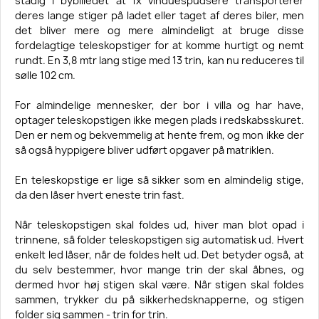
stadig i bybilledet at fx vinduespudsere transporterer
deres lange stiger på ladet eller taget af deres biler, men
det bliver mere og mere almindeligt at bruge disse
fordelagtige teleskopstiger for at komme hurtigt og nemt
rundt. En 3,8 mtr lang stige med 13 trin, kan nu reduceres til
sølle 102 cm.
For almindelige mennesker, der bor i villa og har have,
optager teleskopstigen ikke megen plads i redskabsskuret.
Den er nem og bekvemmelig at hente frem, og mon ikke der
så også hyppigere bliver udført opgaver på matriklen.
En teleskopstige er lige så sikker som en almindelig stige,
da den låser hvert eneste trin fast.
Når teleskopstigen skal foldes ud, hiver man blot opad i
trinnene, så folder teleskopstigen sig automatisk ud. Hvert
enkelt led låser, når de foldes helt ud. Det betyder også, at
du selv bestemmer, hvor mange trin der skal åbnes, og
dermed hvor høj stigen skal være. Når stigen skal foldes
sammen, trykker du på sikkerhedsknapperne, og stigen
folder sig sammen - trin for trin.