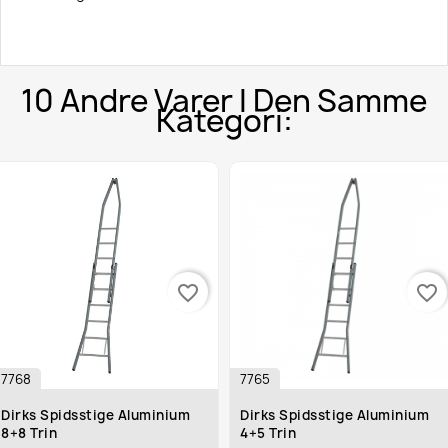
10 Andre Varer I Den Samme
Kategori:
favorite_border
favorite_border
8
7765
ks Spidsstige Aluminium
Dirks Spidsstige Aluminium
 Trin
4+5 Trin