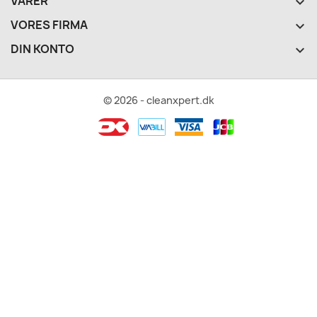
VARER

VORES FIRMA

DIN KONTO

© 2026 - cleanxpert.dk