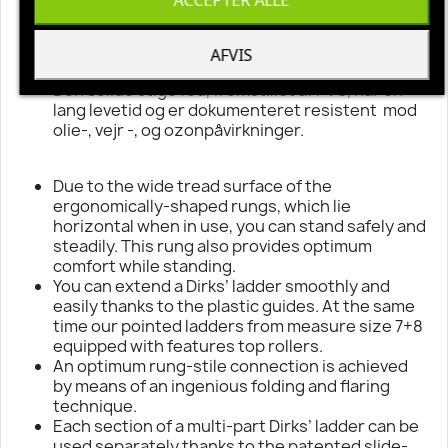
ACCEPTER ALLE
låsemekanisme når det udskudte led skal låses
fast.
Dirks stigen kan skilles og hver sektion kan
AFVIS
benyttes separat.
Den solide stige fod, fremstillet af PVC, har en
lang levetid og er dokumenteret resistent mod
olie-, vejr -, og ozonpåvirkninger.
Due to the wide tread surface of the
ergonomically-shaped rungs, which lie
horizontal when in use, you can stand safely and
steadily. This rung also provides optimum
comfort while standing.
You can extend a Dirks’ ladder smoothly and
easily thanks to the plastic guides. At the same
time our pointed ladders from measure size 7+8
equipped with features top rollers.
An optimum rung-stile connection is achieved
by means of an ingenious folding and flaring
technique.
Each section of a multi-part Dirks’ ladder can be
used separately thanks to the patented slide-