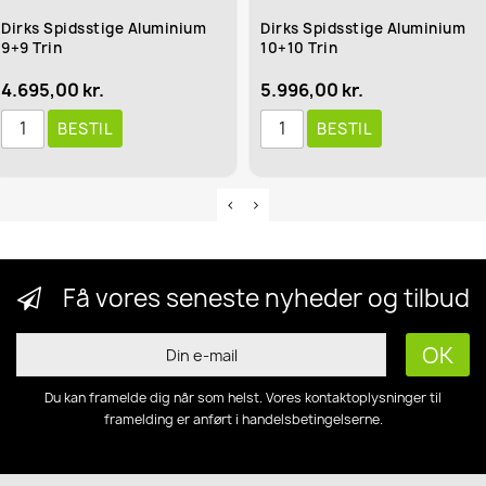
irks Spidsstige Aluminium
Dirks Spidsstige Aluminium
+9 Trin
10+10 Trin
.695,00 kr.
5.996,00 kr.
BESTIL
BESTIL
Få vores seneste nyheder og tilbud
Du kan framelde dig når som helst. Vores kontaktoplysninger til
framelding er anført i handelsbetingelserne.