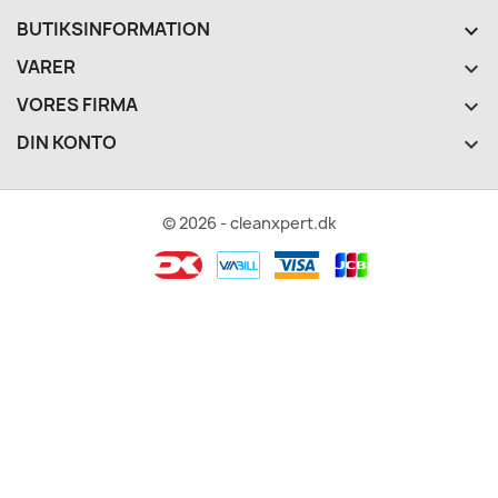
BUTIKSINFORMATION
keyboard_arrow_down
VARER

VORES FIRMA

DIN KONTO

© 2026 - cleanxpert.dk