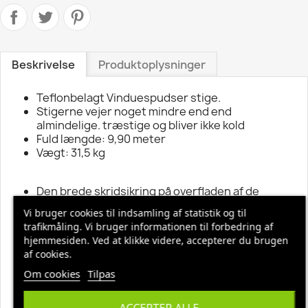
Beskrivelse
Produktoplysninger
Teflonbelagt Vinduespudser stige.
Stigerne vejer noget mindre end end
almindelige. træstige og bliver ikke kold
Fuld længde: 9,90 meter
Vægt: 31,5 kg
Den brede skridsikring på overfladen af de
ergonomisk formede trin, som ligger vandret
Vi bruger cookies til indsamling af statistik og til
under brug, gør at du kan stå sikkert og støt.
trafikmåling. Vi bruger informationen til forbedring af
Dette trin giver også optimal komfort, når du
hjemmesiden. Ved at klikke videre, accepterer du brugen
arbejder på stigen.
af cookies.
Du kan skyde en Dirks 'stigen ud jævnt og let
takket være glideskinner. Dirks spidsstiger er
Om cookies
Tilpas
påmonteret tophjul fra størrelse 7+8 trin og op.
Dirks stigen er udviklet med en optimal