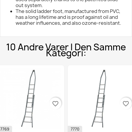
out system.
The solid ladder foot, manufactured from PVC,
has a long lifetime and is proof against oil and
weather influences, and also ozone-resistant.
10 Andre Varer I Den Samme
Kategori:
favorite_border
favorite_border
769
7770