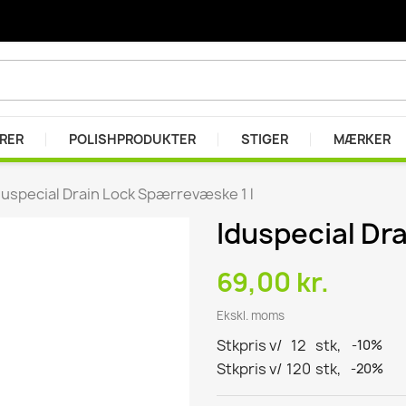
ARER
POLISHPRODUKTER
STIGER
MÆRKER
duspecial Drain Lock Spærrevæske 1 l
Iduspecial Dr
er
r
69,00 kr.
se
Ekskl. moms
Stkpris v/
12
stk,
-10%
Stkpris v/
120
stk,
-20%