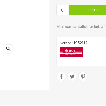
ling
BESTIL
ter
Minimumsantallet for køb af 
1952112
Varenr.:
search
kter
r
produkter