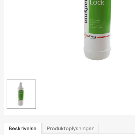
Grundrengøring
Gulvvask & Gulvbehand
Køkkenrengøring
Personlig plejeproduk
Polishprodukter
Sanitetsprodukter
Skumrenseprodukter
Træ- & Trægulvsprodu
Tæpperenseprodukte
Tøjvaskeprodukter
Universalrengøring
Vindues- & Glasrense
Beskrivelse
Produktoplysninger