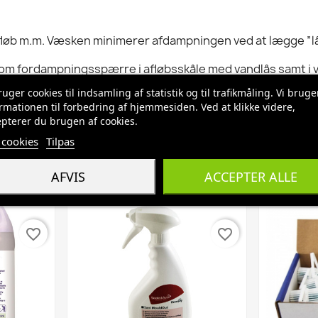
e, afløb m.m. Væsken minimerer afdampningen ved at lægge
om fordampningsspærre i afløbsskåle med vandlås samt i van
omkring afløbet. Hæld produktet i afløbet. Afhængig af stø
ruger cookies til indsamling af statistik og til trafikmåling. Vi bruge
rmationen til forbedring af hjemmesiden. Ved at klikke videre,
le let vandgennemstrømning uden at produktet forsvinder
pterer du brugen af cookies.
ain Lock. Sikkerhedsdsdatablad kan på anmodning rekvireres. 
cookies
Tilpas
AFVIS
ACCEPTER ALLE
favorite_border