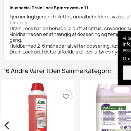
Iduspecial Drain Lock Spærrevæske 1 l
Fjerner lugtgener i toiletter, urinalbeholdere, vask
hindres.
Drain Lock har en behagelig duft af citrus. Anvendes s
Holdbarheden er afhængig af dossering og temperatur 
Vi b
gang.
info
Holdbarhed 2-6 måneder alt efter dossering. Kan tå
acce
Drain Lock ud. I dette tilfælde skal der tilføres ny Dr
Om 
16 Andre Varer I Den Samme Kategori:
favorite_border
favorite_border