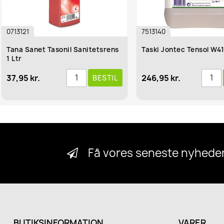
7513140
anet Tasonil Sanitetsrens
Taski Jontec Tensol W412 5 Ltr
kr.
246,95 kr.
BESTIL
BESTIL
Få vores seneste nyheder
BUTIKSINFORMATION
VARER