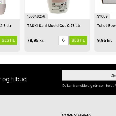
100848256
SY009
TASKI Sani Mould Out 0,75 Ltr
Toilet Bowl Blocks
78,95 kr.
9,95 kr.
BESTIL
 og tilbud
Du kan framelde dig når som helst. 
VORES FIRMA