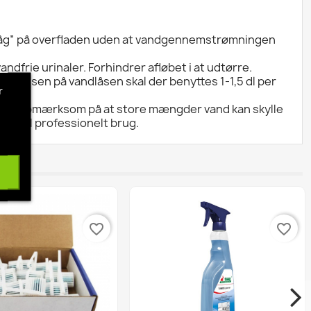
 ”låg” på overfladen uden at vandgennemstrømningen
dfrie urinaler. Forhindrer afløbet i at udtørre.
rrelsen på vandlåsen skal der benyttes 1-1,5 dl per
r
. Vær opmærksom på at store mængder vand kan skylle
Kun til professionelt brug.
favorite_border
favorite_border