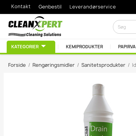
Kontakt
Genbestil
Leverandørservice
KATEGORIER
KEMIPRODUKTER
PAPIRV
RENGØRINGSMIDLER
Forside
Rengøringsmidler
Sanitetsprodukter
I
Afkalkningsprodukter
Desinfektionsprodukt
Diverse Kemiprodukte
Duft- & lugtbekæmpel
EDB Rengøring
Graffitifjerner
Grovrengøring