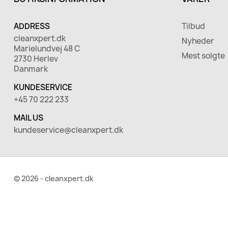
ADDRESS
Tilbud
cleanxpert.dk
Nyheder
Marielundvej 48 C
Mest solgte
2730 Herlev
Danmark
KUNDESERVICE
+45 70 222 233
MAIL US
kundeservice@cleanxpert.dk
© 2026 - cleanxpert.dk