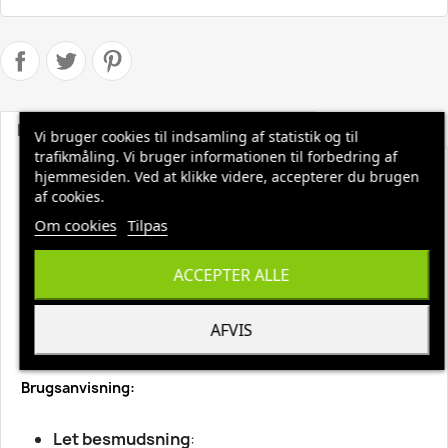
Beskrivelse
Produktoplysninger
Vi bruger cookies til indsamling af statistik og til
trafikmåling. Vi bruger informationen til forbedring af
hjemmesiden. Ved at klikke videre, accepterer du brugen
Taski Sprint Spitfire Spray 750 ml
af cookies.
Alkalisk grundrengøringsmiddel til hårde overflader der
Om cookies
Tilpas
tåler alkali
Leveres i en sprayflaske, klar til brug. Doseres ufortyndet.
ACCEPTER ALLE
Må ikke bruges på vand- og alkalifølsomme og malede
overflader.
Må ikke bruges på overflader der er i kontakt med
AFVIS
fødevarer og på aluminium.
Brugsanvisning:
Let besmudsning
: