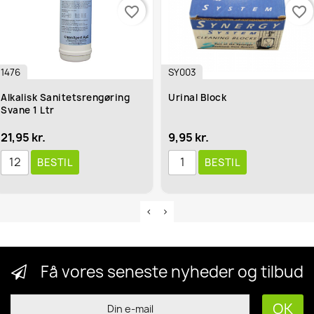
favorite_border
favorite_border
1476
SY003
Alkalisk Sanitetsrengøring
Urinal Block
Svane 1 Ltr
21,95 kr.
9,95 kr.
BESTIL
BESTIL
Få vores seneste nyheder og tilbud