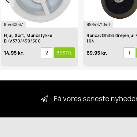
9984871040
84
dstykke
Ronda/Ghibli Drejehjul Front Pos.
Va
00
104
69,95 kr.
54
BESTIL
BESTIL
Få vores seneste nyheder