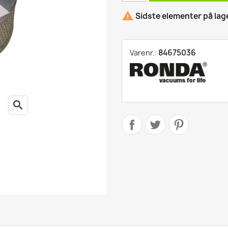

Sidste elementer på lag
ling
ter
84675036
Varenr.:
search
kter
r
produkter