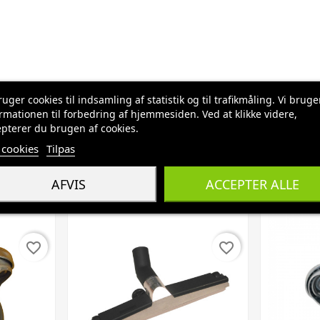
ruger cookies til indsamling af statistik og til trafikmåling. Vi bruge
rmationen til forbedring af hjemmesiden. Ved at klikke videre,
pterer du brugen af cookies.
cookies
Tilpas
AFVIS
ACCEPTER ALLE
favorite_border