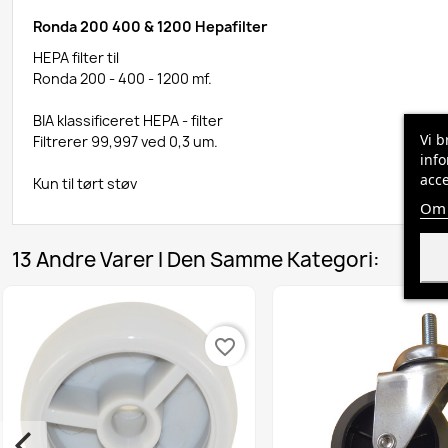
Ronda 200 400 & 1200 Hepafilter
HEPA filter til
Ronda 200 - 400 - 1200 mf.
BIA klassificeret HEPA - filter
Vi b
Filtrerer 99,997 ved 0,3 um.
info
acce
Kun til tørt støv
Om 
13 Andre Varer I Den Samme Kategori:
favorite_border
favorite_border