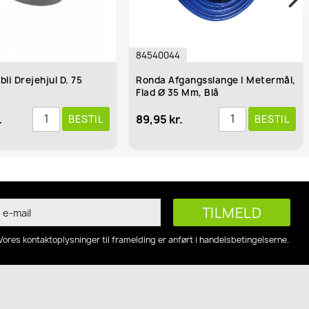
84540044
83974761
Ronda Afgangsslange I Metermål,
Spændbånd Rus
Flad Ø 35 Mm, Blå
9 Mm Bred
89,95 kr.
29,95 kr.
STIL
BESTIL
Vores kontaktoplysninger til framelding er anført i handelsbetingelserne.