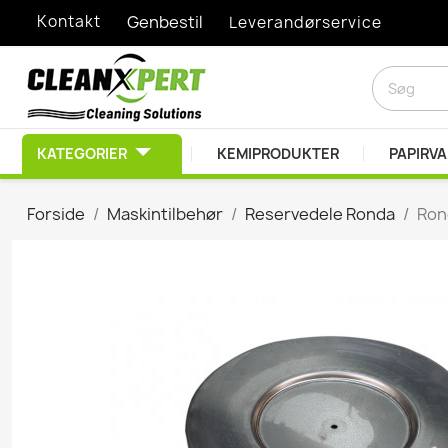
Kontakt
Genbestil
Leverandørservice
KATEGORIER
KEMIPRODUKTER
PAPIRV
RENGØRINGSMIDLER
Forside
Maskintilbehør
Reservedele Ronda
Ron
Afkalkningsprodukter
Desinfektionsprodukt
Diverse Kemiprodukte
Duft- & lugtbekæmpel
EDB Rengøring
Graffitifjerner
Grovrengøring