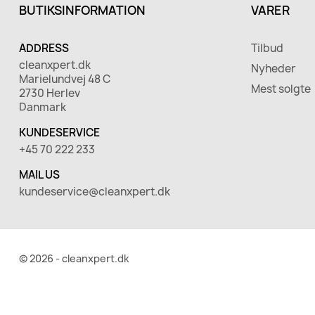
BUTIKSINFORMATION
VARER
ADDRESS
Tilbud
cleanxpert.dk
Nyheder
Marielundvej 48 C
Mest solgte
2730 Herlev
Danmark
KUNDESERVICE
+45 70 222 233
MAIL US
kundeservice@cleanxpert.dk
© 2026 - cleanxpert.dk