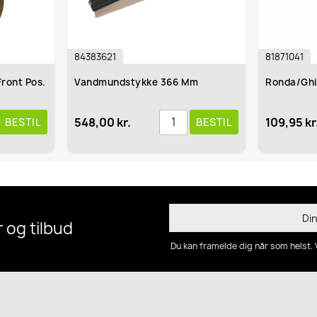
383621
81871041
ndmundstykke 366 Mm
Ronda/Ghibli Drejehjul D. 75
8,00 kr.
109,95 kr.
BESTIL
BE
 og tilbud
Du kan framelde dig når som helst. 