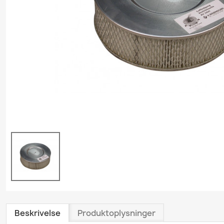
Grundrengøring
Gulvvask & Gulvbehand
Køkkenrengøring
Personlig plejeproduk
Polishprodukter
Sanitetsprodukter
Skumrenseprodukter
Træ- & Trægulvsprodu
Tæpperenseprodukte
Tøjvaskeprodukter
Universalrengøring
Vindues- & Glasrense
Beskrivelse
Produktoplysninger