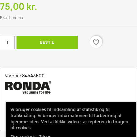
75,00 kr.
Ekskl. moms
favorite_border
BESTIL
84543800
Varenr.:
Hurtig levering, 1-3 hverdage
Vi bruger cookies til indsamling af statistik og til
trafikmåling. Vi bruger informationen til forbedring af
Fri fragt ved køb over 1500,-
hjemmesiden. Ved at klikke videre, accepterer du brugen
af cookies.
Om cookies
Tilpas