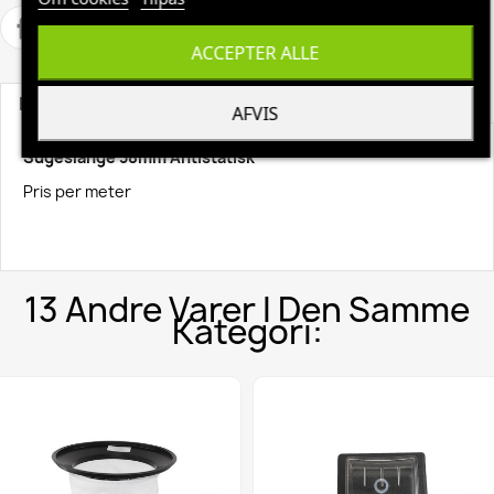
ACCEPTER ALLE
Beskrivelse
Produktoplysninger
AFVIS
Sugeslange 38mm Antistatisk
Pris per meter
13 Andre Varer I Den Samme
Kategori: