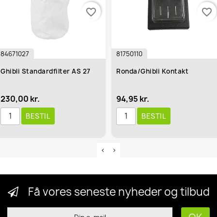
favorite_border
favorite_border
84671027
81750110
Ghibli Standardfilter AS 27
Ronda/Ghibli Kontakt
230,00 kr.
94,95 kr.
BESTIL
BESTIL
Få vores seneste nyheder og tilbud