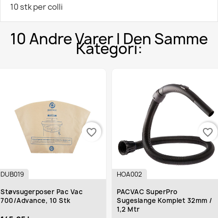
10 stk per colli
10 Andre Varer I Den Samme
Kategori:
favorite_border
favorite_border
DUB019
HOA002
Støvsugerposer Pac Vac
PACVAC SuperPro
700/Advance, 10 Stk
Sugeslange Komplet 32mm /
1,2 Mtr