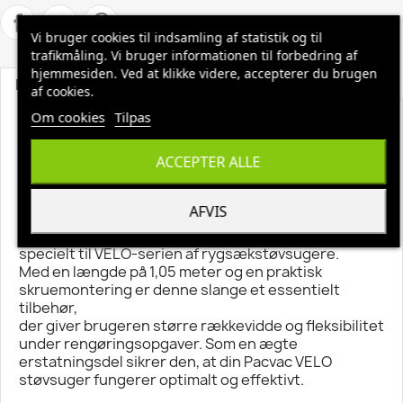
Vi bruger cookies til indsamling af statistik og til
trafikmåling. Vi bruger informationen til forbedring af
hjemmesiden. Ved at klikke videre, accepterer du brugen
Beskrivelse
Produktoplysninger
af cookies.
Om cookies
Tilpas
PACVAC VELO Sugeslange komplet
ACCEPTER ALLE
Original Pacvac skruemonteringssugeslange til
VELO.
1,05 meter lang for optimal rækkevidde.
AFVIS
Denne komplette sugeslange fra Pacvac er designet
specielt til VELO-serien af rygsækstøvsugere.
Med en længde på 1,05 meter og en praktisk
skruemontering er denne slange et essentielt
tilbehør,
der giver brugeren større rækkevidde og fleksibilitet
under rengøringsopgaver. Som en ægte
erstatningsdel sikrer den, at din Pacvac VELO
støvsuger fungerer optimalt og effektivt.