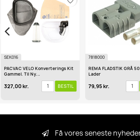
favorite_border
favorite_border
7818000
 Konverterings Kit
REMA FLADSTIK GRÅ 50/4,5 Til
Ny...
Lader
79,95 kr.
BESTIL
BESTIL
Få vores seneste nyheder