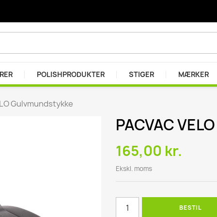
ARER
POLISHPRODUKTER
STIGER
MÆRKER
LO Gulvmundstykke
PACVAC VELO
er
r
165,00 kr.
se
Ekskl. moms
BESTIL