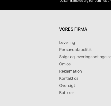
Du kan framelde dig når som helst. 
VORES FIRMA
Levering
Persondatapolitik
Salgs og leveringsbetingels
Om os
Reklamation
Kontakt os
Oversigt
Butikker