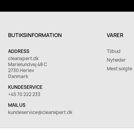
BUTIKSINFORMATION
VARER
ADDRESS
Tilbud
cleanxpert.dk
Nyheder
Marielundvej 48 C
Mest solgte
2730 Herlev
Danmark
KUNDESERVICE
+45 70 222 233
MAIL US
kundeservice@cleanxpert.dk