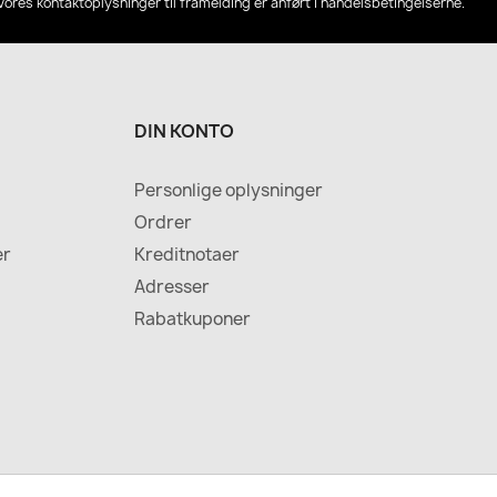
Vores kontaktoplysninger til framelding er anført i handelsbetingelserne.
DIN KONTO
Personlige oplysninger
Ordrer
er
Kreditnotaer
Adresser
Rabatkuponer