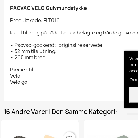
PACVAC VELO Gulvmundstykke
Produktkode: FLT016
Ideel til brug på både tæppebelagte og hårde gulvover
• Pacvac-godkendt, original reservedel.
• 32 mm tilslutning.
• 260 mm bred.
Vi b
info
Passer til:
acce
Velo
Om 
Velo go
16 Andre Varer I Den Samme Kategori: