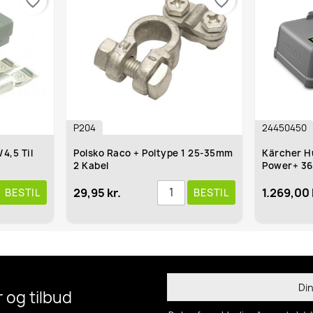
favorite_border
P204
24450450
Polsko Raco + Poltype 1 25-35mm
Kärcher Hurtiglader Bat
2 Kabel
Power+ 36 V
29,95 kr.
1.269,00 kr.
BESTIL
 og tilbud