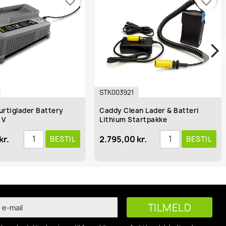
favorite_border
favorite_border
STK003921
7817600
tery
Caddy Clean Lader & Batteri
Rema Flads
Lithium Startpakke
2.795,00 kr.
79,95 kr.
BESTIL
BESTIL