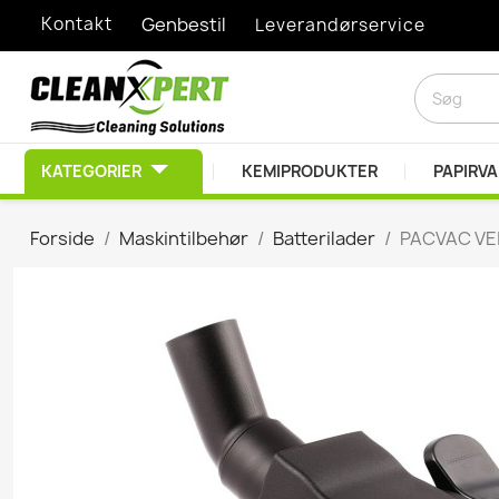
Kontakt
Genbestil
Leverandørservice
KATEGORIER
KEMIPRODUKTER
PAPIRV
RENGØRINGSMIDLER
Forside
Maskintilbehør
Batterilader
PACVAC VE
Afkalkningsprodukter
Desinfektionsprodukt
Diverse Kemiprodukte
Duft- & lugtbekæmpel
EDB Rengøring
Graffitifjerner
Grovrengøring