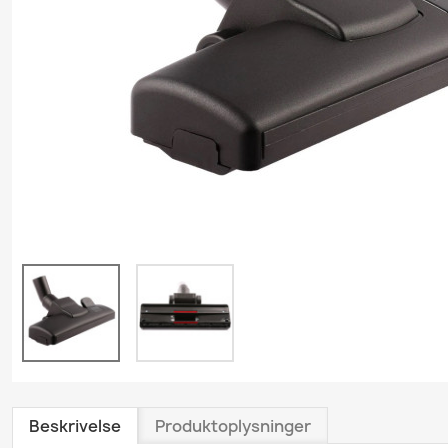
Grundrengøring
Gulvvask & Gulvbehand
Køkkenrengøring
Personlig plejeproduk
Polishprodukter
Sanitetsprodukter
Skumrenseprodukter
Træ- & Trægulvsprodu
Tæpperenseprodukte
Tøjvaskeprodukter
Universalrengøring
Vindues- & Glasrense
Beskrivelse
Produktoplysninger