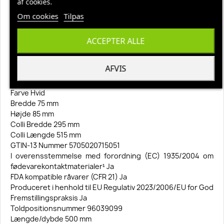
af cookies.
på den aftørrede flade.
Om cookies
Tilpas
Produktdata
Lever op til REACH Regulativ Nr. 1907/2006 Ja
GTIN-14 Nummer (Æskeantal) 15705020715058
ACCEPTER ALLE
Lever op til Halal kravene Ja
Colli højde 210 mm
AFVIS
MaterialePolypropylen;TPE Gummi
Oprindelsesland Denmark
Farve Hvid
Bredde 75 mm
Højde 85 mm
Colli Bredde 295 mm
Colli Længde 515 mm
GTIN-13 Nummer 5705020715051
I overensstemmelse med forordning (EC) 1935/2004 om
fødevarekontaktmaterialer¹ Ja
FDA kompatible råvarer (CFR 21) Ja
Produceret i henhold til EU Regulativ 2023/2006/EU for God
Fremstillingspraksis Ja
Toldpositionsnummer 96039099
Længde/dybde 500 mm