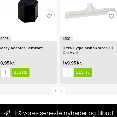
favorite_border
favorite_border
4501
W-0
pter Sekskant
Ultra Hygiejnisk Skraber 40
Wörk
Cm Hvid
070
149,95 kr.
209,
ESTIL
BESTIL
Få vores seneste nyheder og tilbud