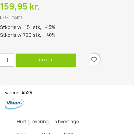
159,95 kr.
Ekskl. moms
Stkpris v/
15
stk,
-15%
Stkpris v/
720
stk,
-40%
favorite_border
BESTIL
4529
Varenr.:
Hurtig levering, 1-3 hverdage