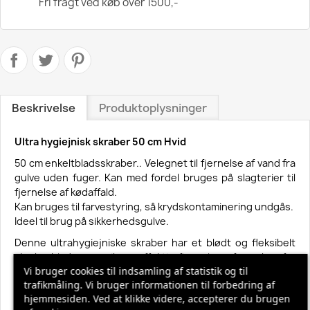
Fri fragt ved køb over 1500,-
Beskrivelse
Produktoplysninger
Ultra hygiejnisk skraber 50 cm Hvid
50 cm enkeltbladsskraber.. Velegnet til fjernelse af vand fra
gulve uden fuger. Kan med fordel bruges på slagterier til
fjernelse af kødaffald.
Kan bruges til farvestyring, så krydskontaminering undgås.
Ideel til brug på sikkerhedsgulve.
Denne ultrahygiejniske skraber har et blødt og fleksibelt
skraberblad, som sikrer effektiv fjernelse af væsker fra
Vi bruger cookies til indsamling af statistik og til
gulve og andre overflader. Gummilæben er vinklet, så der
trafikmåling. Vi bruger informationen til forbedring af
nemt rengøres tæt på vægge og omkring udstyr.
hjemmesiden. Ved at klikke videre, accepterer du brugen
Skraberens stænkkant sikrer, at væsken ikke sprøjter over