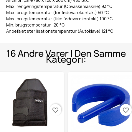
Antal pr. palle (80 x 120 x 200 cm) 480 Stk.
Max. rengøringstemperatur (Opvaskemaskine) 93 °C
Max. brugstemperatur (for fødevarekontakt) 50 °C
Max. brugstemperatur (ikke fødevarekontakt) 100 °C
Min. brugstemperatur -20 °C
Anbefalet sterilisationstemperatur (Autoklave) 121 °C
16 Andre Varer I Den Samme
Kategori:
favorite_border
favorite_border