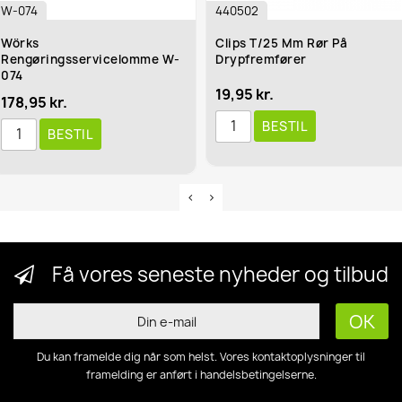
-074
440502
örks
Clips T/25 Mm Rør På
engøringsservicelomme W-
Drypfremfører
74
19,95 kr.
78,95 kr.
BESTIL
BESTIL
Få vores seneste nyheder og tilbud
Du kan framelde dig når som helst. Vores kontaktoplysninger til
framelding er anført i handelsbetingelserne.