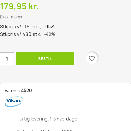
179,95 kr.
Ekskl. moms
Stkpris v/
15
stk,
-15%
Stkpris v/
480
stk,
-40%
favorite_border
BESTIL
4520
Varenr.:
Hurtig levering, 1-3 hverdage