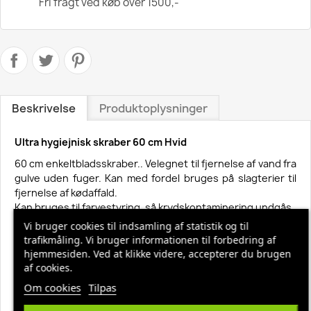
Fri fragt ved køb over 1500,-
Beskrivelse
Produktoplysninger
Ultra hygiejnisk skraber 60 cm Hvid
60 cm enkeltbladsskraber.. Velegnet til fjernelse af vand fra
gulve uden fuger. Kan med fordel bruges på slagterier til
fjernelse af kødaffald.
Kan bruges til farvestyring, så krydskontaminering undgås.
Ideel til brug på sikkerhedsgulve.
Vi bruger cookies til indsamling af statistik og til
trafikmåling. Vi bruger informationen til forbedring af
Produktdata
hjemmesiden. Ved at klikke videre, accepterer du brugen
Lever op til REACH Regulativ Nr. 1907/2006 Ja
af cookies.
GTIN-14 Nummer (Æskeantal) 15705020716055
Lever op til Halal kravene Ja
Om cookies
Tilpas
Colli højde 210 mm