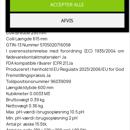
MaterialePolypropylen;TPE Gummi
ACCEPTER ALLE
Oprindelsesland Denmark
Farve Hvid
AFVIS
Bredde 80 mm
Højde 95 mm
Colli Bredde 295 mm
Colli Længde 615 mm
GTIN-13 Nummer 5705020716058
I overensstemmelse med forordning (EC) 1935/2004 om
fødevarekontaktmaterialer¹ Ja
FDA kompatible råvarer (CFR 21)Ja
Produceret i henhold til EU Regulativ 2023/2006/EU for God
Fremstillingspraksis Ja
Toldpositionsnummer 96039099
Længde/dybde 600 mm
Kubikmeter 0.0033 M3
Bruttovægt 0.39 kg.
Nettovægt 0.36 kg.
Max. pH-værdi i brugsopløsning 10.5 pH
Min. pH-værdi i brugsopløsning 2 pH
Antal pr. æske 15 Stk.