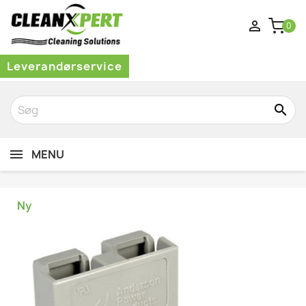

0
Leverandørservice
search
MENU
Ny