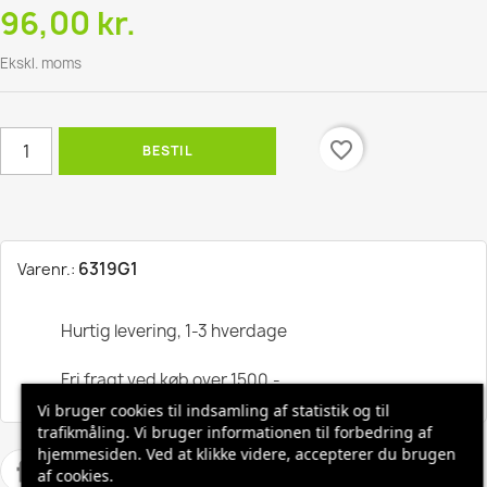
96,00 kr.
Ekskl. moms
favorite_border
BESTIL
6319G1
Varenr.:
Hurtig levering, 1-3 hverdage
Fri fragt ved køb over 1500,-
Vi bruger cookies til indsamling af statistik og til
trafikmåling. Vi bruger informationen til forbedring af
hjemmesiden. Ved at klikke videre, accepterer du brugen
af cookies.