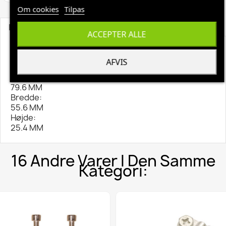
Om cookies
Tilpas
Beskrivelse
Produktoplysninger
ACCEPTER ALLE
Rema Stik til lader 175/50 SB50 SB175 Grå
AFVIS
Specifikationer
Længde:
79.6 MM
Bredde:
55.6 MM
Højde:
25.4 MM
16 Andre Varer I Den Samme
Kategori: