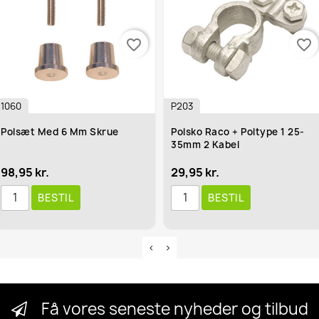
favorite_border
favorite_border
1060
P203
Polsæt Med 6 Mm Skrue
Polsko Raco + Poltype 1 25-
35mm 2 Kabel
98,95 kr.
29,95 kr.
BESTIL
BESTIL
Få vores seneste nyheder og tilbud