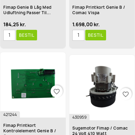
Fimap Genie B Låg Med
Fimap Printkort Genie B /
Udluftning Passer Til...
Comac Vispa
184,25 kr.
1.698,00 kr.
BESTIL
BESTIL
favorite_border
favorite_border
421244
430959
Fimap Printkort
Sugemotor Fimap / Comac
Kontrolelement Genie B /
24 Volt 410 Watt