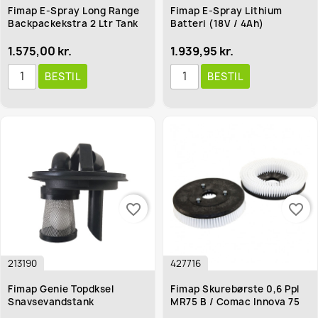
Fimap E-Spray Long Range
Fimap E-Spray Lithium
Backpackekstra 2 Ltr Tank
Batteri (18V / 4Ah)
1.575,00 kr.
1.939,95 kr.
BESTIL
BESTIL
favorite_border
favorite_border
213190
427716
Fimap Genie Topdksel
Fimap Skurebørste 0,6 Ppl
Snavsevandstank
MR75 B / Comac Innova 75