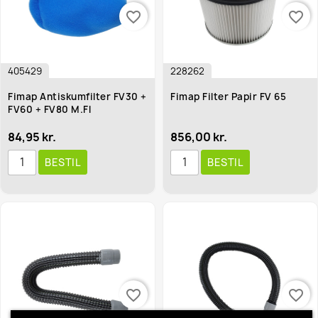
favorite_border
favorite_border
405429
228262
Fimap Antiskumfilter FV30 +
Fimap Filter Papir FV 65
FV60 + FV80 M.fl
84,95 kr.
856,00 kr.
BESTIL
BESTIL
favorite_border
favorite_border