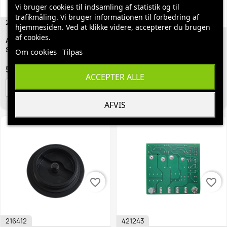
Vi bruger cookies til indsamling af statistik og til
trafikmåling. Vi bruger informationen til forbedring af
202132
209529
hjemmesiden. Ved at klikke videre, accepterer du brugen
af cookies.
Aftapningsslange Comac
Sugeslange Comac Simpla
Simpla 45, 50, Simpla...
50BT, Simpla 50BST
Om cookies
Tilpas
598,95 kr.
321,00 kr.
ACCEPTER ALLE
BESTIL
BESTIL
AFVIS
favorite_border
favorite_border
216412
421243