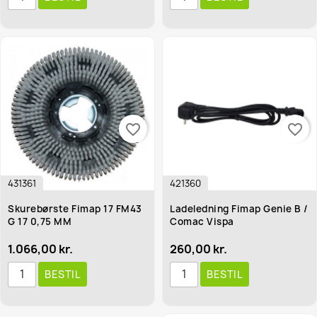
favorite_border
favorite_border
431361
421360
Skurebørste Fimap 17 FM43
Ladeledning Fimap Genie B /
G 17 0,75 MM
Comac Vispa
1.066,00 kr.
260,00 kr.
BESTIL
BESTIL