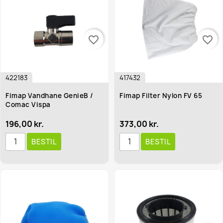
favorite_border
favorite_border
422183
417432
Fimap Vandhane GenieB /
Fimap Filter Nylon FV 65
Comac Vispa
196,00 kr.
373,00 kr.
BESTIL
BESTIL