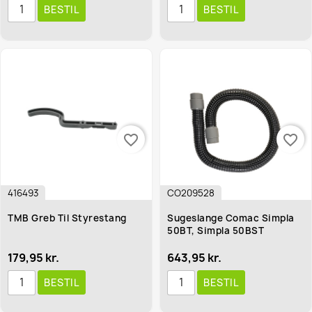
BESTIL
BESTIL
favorite_border
favorite_border
416493
CO209528
TMB Greb Til Styrestang
Sugeslange Comac Simpla
50BT, Simpla 50BST
179,95 kr.
643,95 kr.
BESTIL
BESTIL