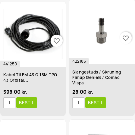
favorite_border
favorite_border
422186
441250
Slangestuds / Skruning
Kabel Til FM 43 G 15M TPO
Fimap GenieB / Comac
43 Orbital...
Vispa
598,00 kr.
28,00 kr.
BESTIL
BESTIL