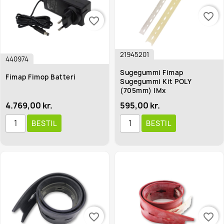
favorite_border
favorite_border
21945201
440974
Sugegummi Fimap
Fimap Fimop Batteri
Sugegummi Kit POLY
(705mm) IMx
4.769,00 kr.
595,00 kr.
BESTIL
BESTIL
favorite_border
favorite_border