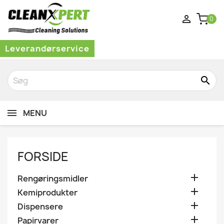

0
Leverandørservice
search
MENU
FORSIDE

Rengøringsmidler

Kemiprodukter

Dispensere

Papirvarer