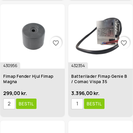
favorite_border
favorite_border
430956
432354
Fimap Fender Hjul Fimap
Batterilader Fimap Genie B
Magna
/ Comac Vispa 35
299,00 kr.
3.396,00 kr.
BESTIL
BESTIL