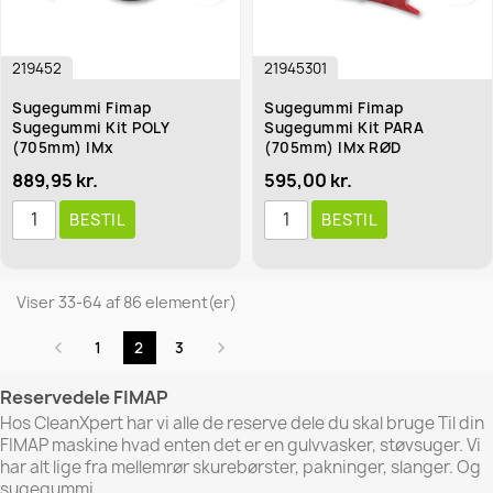
219452
21945301
Sugegummi Fimap
Sugegummi Fimap
Sugegummi Kit POLY
Sugegummi Kit PARA
(705mm) IMx
(705mm) IMx RØD
889,95 kr.
595,00 kr.
BESTIL
BESTIL
Viser 33-64 af 86 element(er)


1
2
3
Reservedele FIMAP
Hos CleanXpert har vi alle de reserve dele du skal bruge Til din
FIMAP maskine hvad enten det er en gulvvasker, støvsuger. Vi
har alt lige fra mellemrør skurebørster, pakninger, slanger. Og
sugegummi.