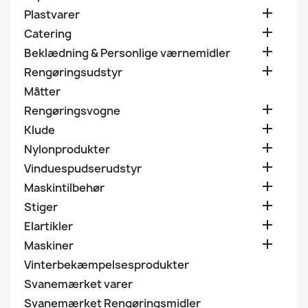

Plastvarer

Catering

Beklædning & Personlige værnemidler

Rengøringsudstyr
Måtter

Rengøringsvogne

Klude

Nylonprodukter

Vinduespudserudstyr

Maskintilbehør

Stiger

Elartikler

Maskiner
Vinterbekæmpelsesprodukter
Svanemærket varer
Svanemærket Rengøringsmidler