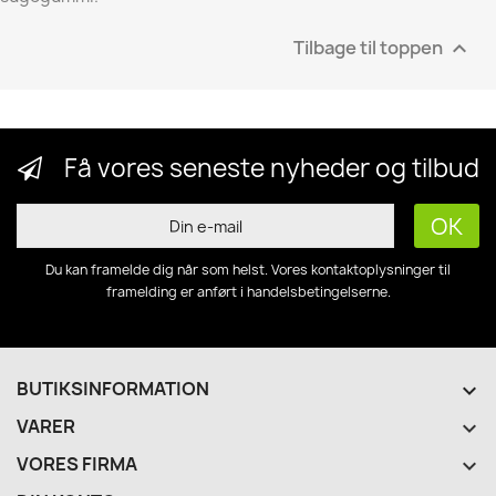
Tilbage til toppen

Få vores seneste nyheder og tilbud
Du kan framelde dig når som helst. Vores kontaktoplysninger til
framelding er anført i handelsbetingelserne.
BUTIKSINFORMATION
keyboard_arrow_down
VARER

VORES FIRMA
