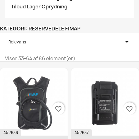
Tilbud Lager Oprydning
KATEGORI: RESERVEDELE FIMAP

Relevans
Viser 33-64 af 86 element(er)
favorite_border
favorite_border
452636
452637