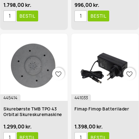
1.798,00 kr.
996,00 kr.
BESTIL
BESTIL
favorite_border
favorite_border
445414
441033
Skurebørste TMB TPO 43
Fimap Fimop Batterilader
Orbital Skureskuremaskine
1.299,00 kr.
1.398,00 kr.
BESTIL
BESTIL