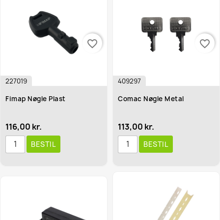
favorite_border
favorite_border
227019
409297
Fimap Nøgle Plast
Comac Nøgle Metal
116,00 kr.
113,00 kr.
BESTIL
BESTIL