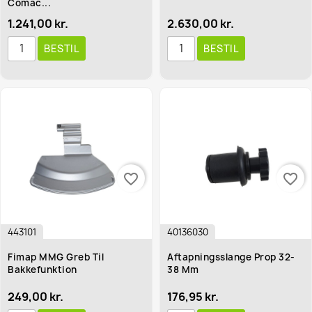
Comac...
1.241,00 kr.
2.630,00 kr.
BESTIL
BESTIL
favorite_border
favorite_border
443101
40136030
Fimap MMG Greb Til
Aftapningsslange Prop 32-
Bakkefunktion
38 Mm
249,00 kr.
176,95 kr.