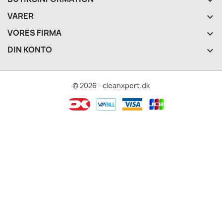
VARER

VORES FIRMA

DIN KONTO

© 2026 - cleanxpert.dk