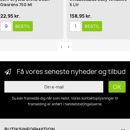
Glasrens 750 Ml
5 Ltr
22,95 kr.
158,95 kr.
BESTIL
BESTIL
Få vores seneste nyheder og tilbud
Du kan framelde dig når som helst. Vores kontaktoplysninger til
framelding er anført i handelsbetingelserne.
BUTIKSINFORMATION
keyboard_arrow_down