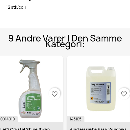
12 stk/colli
9 Andre Varer I Den Samme
Kategori:
favorite_border
favorite_border
0914010
143105
Leifi Crystal Shine Swan
Vinduessæbe Easy Windows