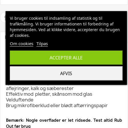
Vi bruger cookies til indsamling af statistik og til
trafikmåling. Vi bruger informationen til forbedring af
hjemmesiden. Ved at klikke videre, accepterer du brugen
af cookies.
Beskrivelse
Produktoplysninger
Om cookies
Tilpas
Unger Rub Out Glasrens 0,5 ltr
ACCEPTER ALLE
Unger Professionel glasrenser. Kompakt flaske med
let dispenserhætte.
AFVIS
Unger RubOut er en effektiv tyktflydende glasrens
Fjerner hårde vandpletter, rust, mineralske
aflejringer, kalk og sæberester
Effektiv mod pletter, skånsom mod glas
Velduftende
Brug mikrofiberklud eller blødt aftørringspapir
Bemærk: Nogle overflader er let ridsede. Test altid Rub
Out før brug