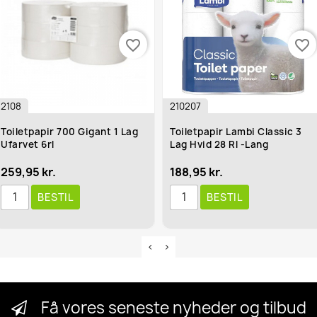
favorite_border
favorite_border
2108
210207
Toiletpapir 700 Gigant 1 Lag
Toiletpapir Lambi Classic 3
Ufarvet 6rl
Lag Hvid 28 Rl -Lang
259,95 kr.
188,95 kr.
BESTIL
BESTIL
Få vores seneste nyheder og tilbud