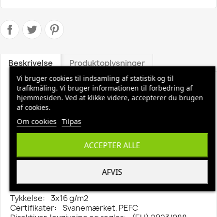
Beskrivelse
Produktoplysninger
Vi bruger cookies til indsamling af statistik og til
Toiletpapir Katrin Plus 3-lag 285 ark 42 rl
trafikmåling. Vi bruger informationen til forbedring af
hjemmesiden. Ved at klikke videre, accepterer du brugen
Varedeklaration:
af cookies.
Produktbetegnelse: Toiletpapir
Varemærke: Katrin
Om cookies
Tilpas
Vareserie: Plus
Materiale: nyfiber
ACCEPTER ALLE
Ingredienser/sammensætning: nyfiber
Antal lag: 3-lags
Længde/dybde: 35,6 m
AFVIS
Bredde: 9,7 cm
Diameter: 120 mm
Tykkelse: 3x16 g/m2
Certifikater: Svanemærket, PEFC