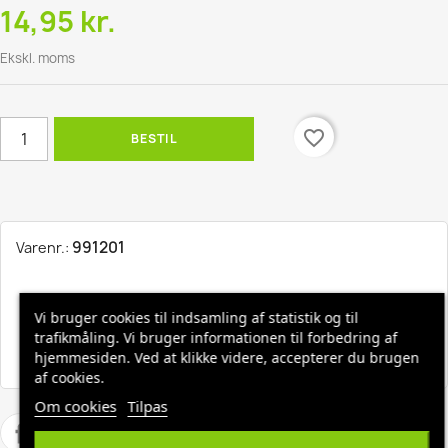
14,95 kr.
Ekskl. moms
favorite_border
BESTIL
991201
Varenr.:
Hurtig levering, 1-3 hverdage
Vi bruger cookies til indsamling af statistik og til
trafikmåling. Vi bruger informationen til forbedring af
Fri fragt ved køb over 1500,-
hjemmesiden. Ved at klikke videre, accepterer du brugen
af cookies.
Om cookies
Tilpas