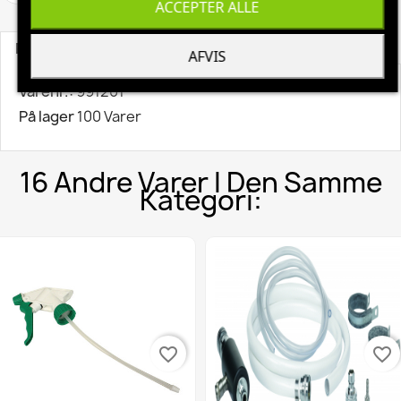
ACCEPTER ALLE
Produktoplysninger
AFVIS
Varenr.:
991201
På lager
100 Varer
16 Andre Varer I Den Samme
Kategori:
favorite_border
favorite_border