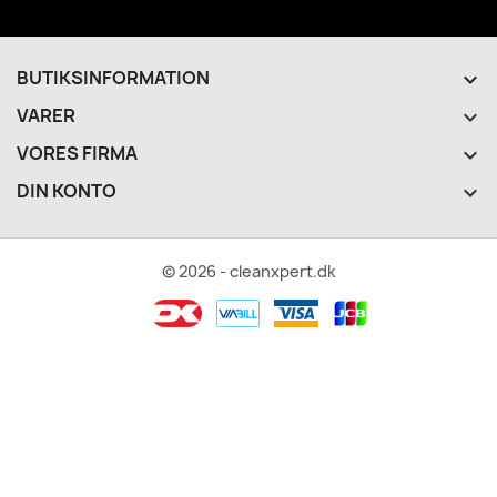
BUTIKSINFORMATION
keyboard_arrow_down
VARER

VORES FIRMA

DIN KONTO

© 2026 - cleanxpert.dk