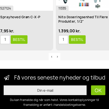
527124
11335
Sprayhoved Grøn C-X-P
Nito Doseringsenhed Til Flere
Produkter, 1/2"
7,95 kr.
1.399,00 kr.
BESTIL
BESTIL
Få vores seneste nyheder og tilbud
Du kan framelde dig når som helst. Vores kontaktoplysninger til
framelding er anført i handelsbetingelserne.