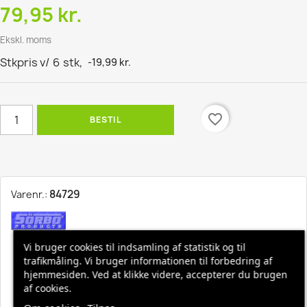
79,95 kr.
Ekskl. moms
Stkpris v/
6
stk,
-19,99 kr.
favorite_border
BESTIL
84729
Varenr.:
Vi bruger cookies til indsamling af statistik og til
Hurtig levering, 1-3 hverdage
trafikmåling. Vi bruger informationen til forbedring af
hjemmesiden. Ved at klikke videre, accepterer du brugen
af cookies.
Fri fragt ved køb over 1500,-