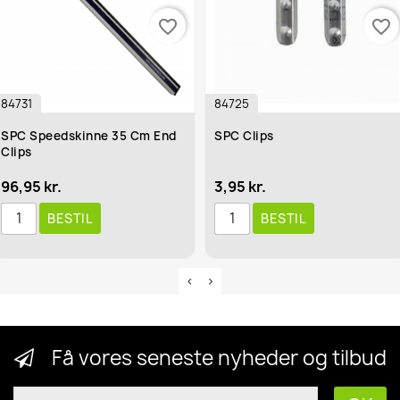
favorite_border
favorite_border
84731
84725
SPC Speedskinne 35 Cm End
SPC Clips
Clips
96,95 kr.
3,95 kr.
BESTIL
BESTIL
Få vores seneste nyheder og tilbud