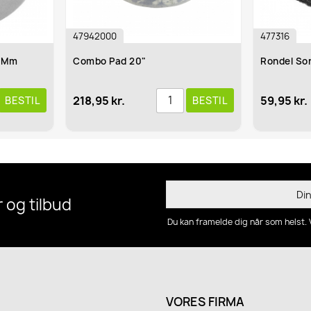
477316
47
Rondel Sort 16'' 410x25 Mm
Tw
M
59,95 kr.
27
BESTIL
BESTIL
 og tilbud
Du kan framelde dig når som helst. 
VORES FIRMA