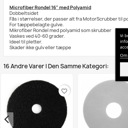
Microfiber Rondel 16" med Polyamid
Dobbeltsidet
Fås i størrelser, der passer alt fra MotorScrubber til 
For tæppebelagte gulve.
Mikrofiber Rondel med polyamid som skrubber
Vaskes ved 40-60 grader.
Vi b
Ideel til pletter.
info
Skader ikke gulv eller tæppe
acce
Om 
16 Andre Varer I Den Samme Kategori:
vorite_border
favorite_border