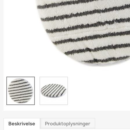
Grundrengøring
Gulvvask & Gulvbehand
Køkkenrengøring
Personlig plejeproduk
Polishprodukter
Sanitetsprodukter
Skumrenseprodukter
Træ- & Trægulvsprodu
Tæpperenseprodukte
Tøjvaskeprodukter
Universalrengøring
Vindues- & Glasrense
Beskrivelse
Produktoplysninger