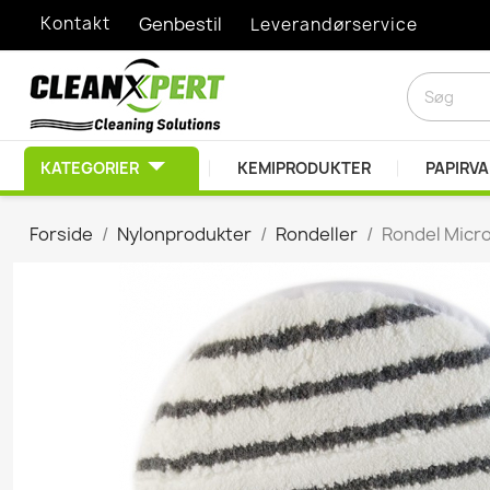
Kontakt
Genbestil
Leverandørservice
KATEGORIER
KEMIPRODUKTER
PAPIRV
RENGØRINGSMIDLER
Forside
Nylonprodukter
Rondeller
Rondel Micro
Afkalkningsprodukter
Desinfektionsprodukt
Diverse Kemiprodukte
Duft- & lugtbekæmpel
EDB Rengøring
Graffitifjerner
Grovrengøring