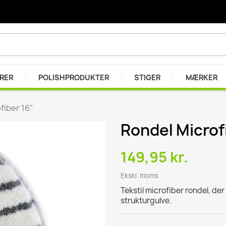
ARER
POLISHPRODUKTER
STIGER
MÆRKER
fiber 16"
Rondel Microf
er
r
149,95 kr.
se
Ekskl. moms
Tekstil microfiber rondel, de
strukturgulve.