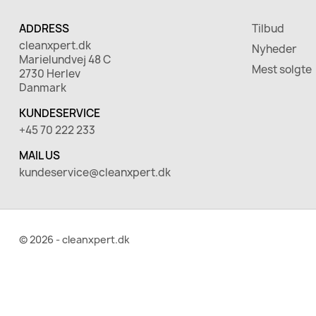
ADDRESS
Tilbud
cleanxpert.dk
Nyheder
Marielundvej 48 C
Mest solgte
2730 Herlev
Danmark
KUNDESERVICE
+45 70 222 233
MAIL US
kundeservice@cleanxpert.dk
© 2026 - cleanxpert.dk