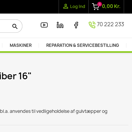
0

0,00 Kr.
Log Ind
70 222 233
search
MASKINER
REPARATION & SERVICEBESTILLING
iber 16"
r bl.a. anvendes til vedligeholdelse af gulvtæpper og