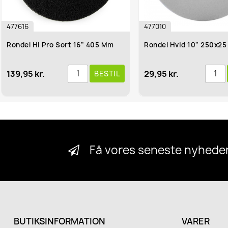
477010
47942000
m
Rondel Hvid 10" 250x25 Mm
Combo Pad 20"
29,95 kr.
218,95 kr.
TIL
BESTIL
Få vores seneste nyheder
BUTIKSINFORMATION
VARER