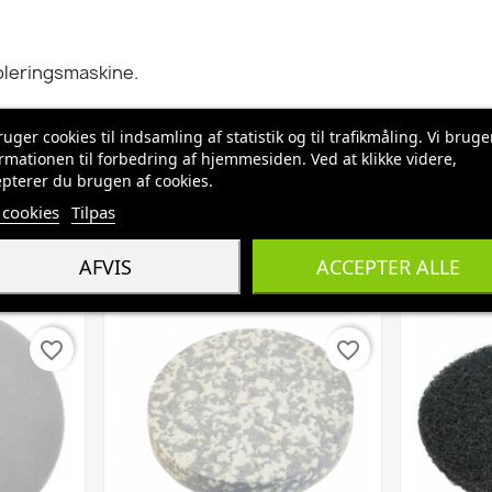
poleringsmaskine.
ruger cookies til indsamling af statistik og til trafikmåling. Vi bruge
rmationen til forbedring af hjemmesiden. Ved at klikke videre,
pterer du brugen af cookies.
cookies
Tilpas
AFVIS
ACCEPTER ALLE
favorite_border
favorite_border