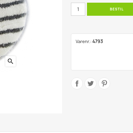
ling
BESTIL
ter
4793
Varenr.:
search
kter
r
produkter