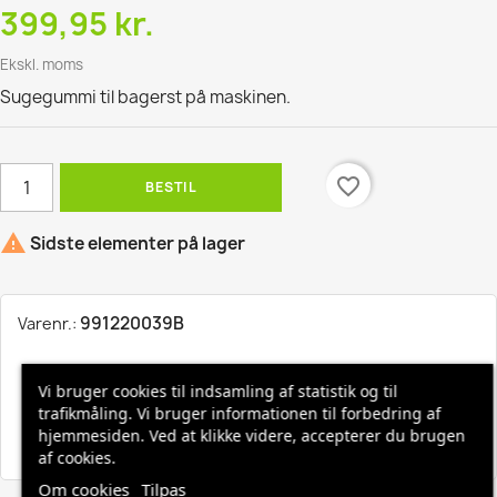
399,95 kr.
Ekskl. moms
Sugegummi til bagerst på maskinen.
favorite_border
BESTIL

Sidste elementer på lager
991220039B
Varenr.:
Hurtig levering, 1-3 hverdage
Vi bruger cookies til indsamling af statistik og til
trafikmåling. Vi bruger informationen til forbedring af
hjemmesiden. Ved at klikke videre, accepterer du brugen
Fri fragt ved køb over 1500,-
af cookies.
Om cookies
Tilpas