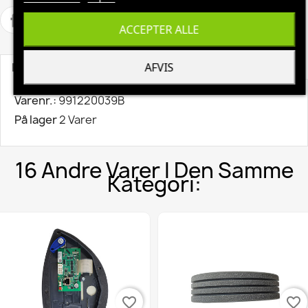
ACCEPTER ALLE
AFVIS
Produktoplysninger
Varenr.:
991220039B
På lager
2 Varer
16 Andre Varer I Den Samme
Kategori:
favorite_border
favorite_border