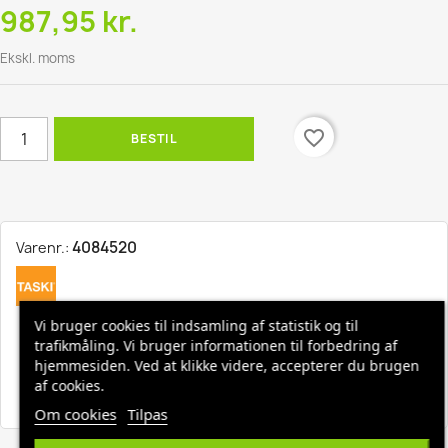
987,95 kr.
Ekskl. moms
favorite_border
BESTIL
4084520
Varenr.:
Vi bruger cookies til indsamling af statistik og til
Hurtig levering, 1-3 hverdage
trafikmåling. Vi bruger informationen til forbedring af
hjemmesiden. Ved at klikke videre, accepterer du brugen
af cookies.
Fri fragt ved køb over 1500,-
Om cookies
Tilpas