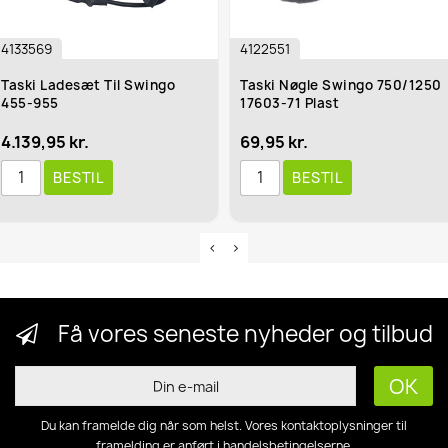
4133569
4122551
Taski Ladesæt Til Swingo
Taski Nøgle Swingo 750/1250
455-955
17603-71 Plast
4.139,95 kr.
69,95 kr.
BESTIL
BESTIL
Få vores seneste nyheder og tilbud
Du kan framelde dig når som helst. Vores kontaktoplysninger til
framelding er anført i handelsbetingelserne.