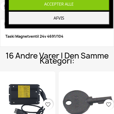
ACCEPTER ALLE
AFVIS
Beskrivelse
Produktoplysninger
Taski Magnetventil 24v 4691/104
16 Andre Varer I Den Samme
Kategori:
favorite_border
favorite_border