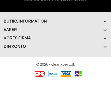
BUTIKSINFORMATION
keyboard_arrow_down
VARER

VORES FIRMA

DIN KONTO

© 2026 - cleanxpert.dk