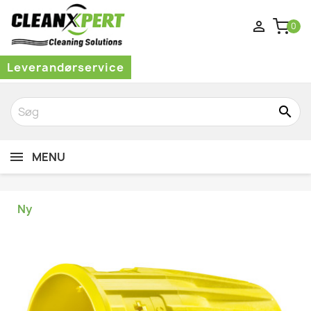

0
Leverandørservice
search
MENU
Ny