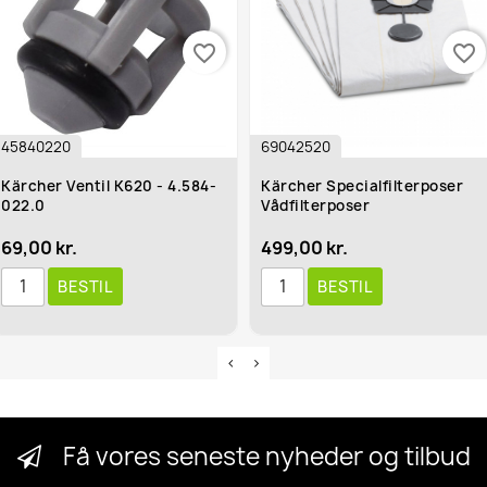
favorite_border
favorite_border
45840220
69042520
Kärcher Ventil K620 - 4.584-
Kärcher Specialfilterposer
022.0
Vådfilterposer
69,00 kr.
499,00 kr.
BESTIL
BESTIL
Få vores seneste nyheder og tilbud