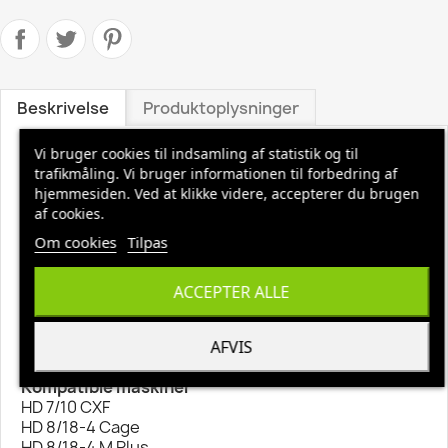
Beskrivelse
Produktoplysninger
Vi bruger cookies til indsamling af statistik og til
Kärcher Servo Control, < 750 l/h
trafikmåling. Vi bruger informationen til forbedring af
Servo Control til regulering af vandmængde og tryk
hjemmesiden. Ved at klikke videre, accepterer du brugen
(< 750 l/t) direkte på pistolen.
af cookies.
Om cookies
Tilpas
Specifikationer
Teknisk data
Pumpehastighed (l/h) 750
ACCEPTER ALLE
Tilslutningsgevind EASY!Lock
Farve Gul
AFVIS
Vægt inkl. emballage (kg) 0,3
Kompatible maskiner
HD 7/10 CXF
HD 8/18-4 Cage
HD 8/18-4 M Plus