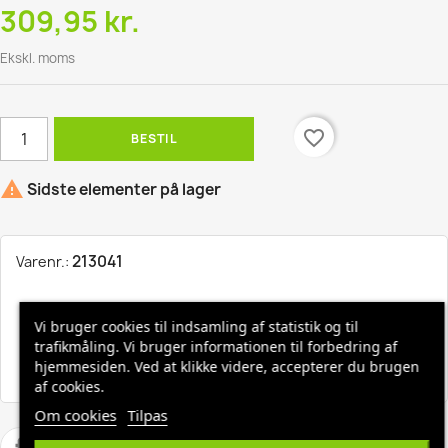
309,95 kr.
Ekskl. moms
favorite_border
BESTIL

Sidste elementer på lager
213041
Varenr.:
Hurtig levering, 1-3 hverdage
Vi bruger cookies til indsamling af statistik og til
trafikmåling. Vi bruger informationen til forbedring af
Fri fragt ved køb over 1500,-
hjemmesiden. Ved at klikke videre, accepterer du brugen
af cookies.
Om cookies
Tilpas