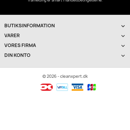
framelding er anført i handelsbetingelserne.
BUTIKSINFORMATION
keyboard_arrow_down
VARER

VORES FIRMA

DIN KONTO

© 2026 - cleanxpert.dk