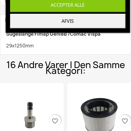
ACCEPTER ALLE
Beskrivelse
Produktoplysninger
AFVIS
Sugeslange Fimap GenieB /Comac Vispa
29x1250mm
16 Andre Varer I Den Samme
Kategori:
favorite_border
favorite_border