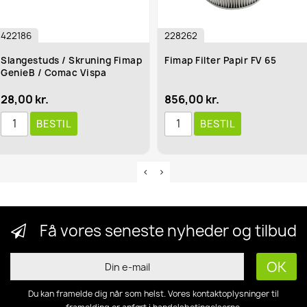
422186
228262
Slangestuds / Skruning Fimap
Fimap Filter Papir FV 65
GenieB / Comac Vispa
28,00 kr.
856,00 kr.
BESTIL
BESTIL
Få vores seneste nyheder og tilbud
Du kan framelde dig når som helst. Vores kontaktoplysninger til