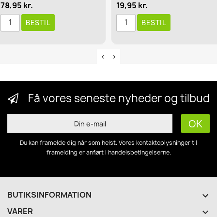
78,95 kr.
19,95 kr.
BESTIL
BESTIL
Få vores seneste nyheder og tilbud
Du kan framelde dig når som helst. Vores kontaktoplysninger til
framelding er anført i handelsbetingelserne.
BUTIKSINFORMATION
keyboard_arrow_down
VARER
