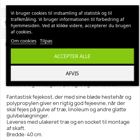
Vi bruger cookies til indsamling af statistik og til
trafikmåling. Vi bruger informationen til forbedring af
hjemmesiden. Ved at klikke videre, accepterer du brugen
af cookies.
Om cookies
Tilpas
Beskrivelse
Produktoplysninger
ACCEPTER ALLE
Skolekost 40 cm, træ m/socket
Skolekost med meget stor børstemængde og
AFVIS
socket. Kraftig kost til fejning af større glatte
cement- og klinkegulve på lagre og værksteder.
Fantastisk fejekost, der med sine bløde hestehår og
polypropylen giver en rigtig god fejeevne, når der
skal fejes på gulve af træ, linoleum og andre glatte
gulvbelægninger.
Leveres med ulakeret træ og en socket til montage
af skaft.
Bredde: 40 cm.