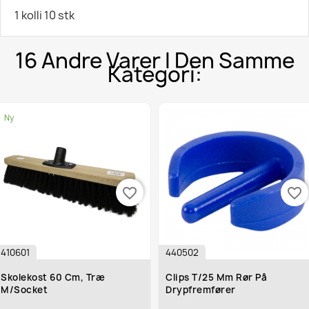
1 kolli 10 stk
16 Andre Varer I Den Samme
Kategori:
Ny
favorite_border
favorite_border
410601
440502
Skolekost 60 Cm, Træ
Clips T/25 Mm Rør På
M/socket
Drypfremfører