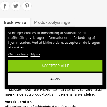
Beskrivelse
Produktoplysninger
Vi bruger cookies til indsamling af statistik og til
Varebeskrivelse
trafikmåling. Vi bruger informationen til forbedring af
Alkoholbaseret hånddesinfektion i gel form, indeholder
hjemmesiden. Ved at klikke videre, accepterer du brugen
85% denatureret ethanol. Reducerer effektivt bakterier og
af cookies.
vira
Om cookies
Tilpas
fra hænderne samt minimerer smittespredning. Indeholder
glycerol, der forhindrer udtørring af huden. Denatureret
med 6% IPA.
ACCEPTER ALLE
Dokumenteret effekt: EN1500:2013, EN14476:2013+A1:2015.
CEI vurderet. Anvend 2-3 ml på rene og tørre hænder.
AFVIS
Hænderne skal være våde i 30 sekunder for optimal effekt.
* Biocider skal anvendes på forsvarlig vis. Læs altid
mærkningen og produktoplysningerne før anvendelse.
Varedeklaration
Alkoholbaseret hånddesinfektion, flydende