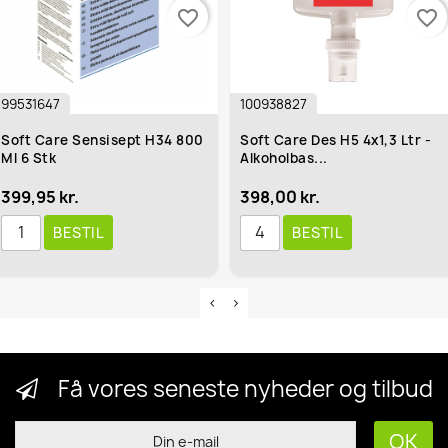
favorite_border
favorite_border
99531647
100938827
Soft Care Sensisept H34 800
Soft Care Des H5 4x1,3 Ltr -
Ml 6 Stk
Alkoholbas...
399,95 kr.
398,00 kr.
BESTIL
BESTIL
Få vores seneste nyheder og tilbud