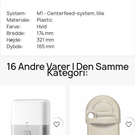
System:
M1 - Centerfeed-system, lille
Materiale:
Plastic
Farve:
Hvid
Bredde:
174 mm
Højde:
321 mm
Dybde:
165 mm
16 Andre Varer I Den Samme
Kategori:
favorite_border
favorite_border