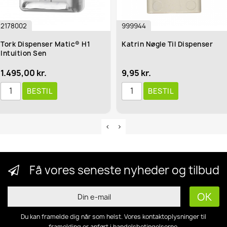
2178002
999944
Tork Dispenser Matic® H1
Katrin Nøgle Til Dispenser
Intuition Sen
1.495,00 kr.
9,95 kr.
BESTIL
BESTIL
Få vores seneste nyheder og tilbud
Du kan framelde dig når som helst. Vores kontaktoplysninger til
framelding er anført i handelsbetingelserne.