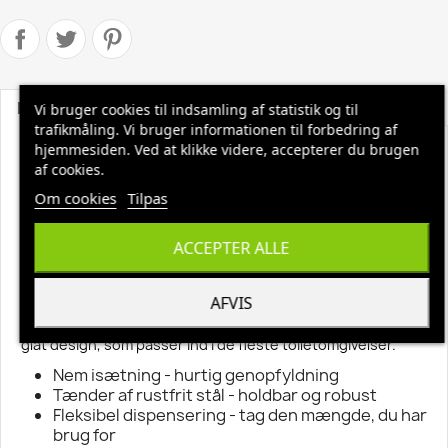
Beskrivelse
Produktoplysninger
Vi bruger cookies til indsamling af statistik og til
trafikmåling. Vi bruger informationen til forbedring af
hjemmesiden. Ved at klikke videre, accepterer du brugen
Tork Dispenser M1 hvid plast 558000
af cookies.
Tork Elevation dispenser - til centerfeed ruller (M1 og M2
Om cookies
Tilpas
systemerne). Brugeren får nem og ubegrænset adgang til
papir og dispenseren kan betjenes med én hånd.
ACCEPTER ALLE
Er velegnet til områder, hvor den både skal bruges til
håndaftørring og lettere aftørring af overflader, som fx i
køkkener og laboratorier.
AFVIS
Tork Elevation er en funktionel dispenserserie i moderne,
glat design, som passer ind i de fleste toiletomgivelser.
Nem isætning - hurtig genopfyldning
Tænder af rustfrit stål - holdbar og robust
Fleksibel dispensering - tag den mængde, du har
brug for