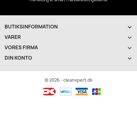
BUTIKSINFORMATION
keyboard_arrow_down
VARER

VORES FIRMA

DIN KONTO

© 2026 - cleanxpert.dk