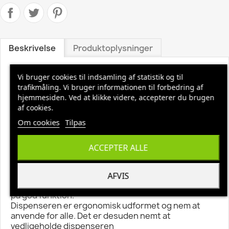
Beskrivelse
Produktoplysninger
Varedeklaration:
Vi bruger cookies til indsamling af statistik og til
Produktbetegnelse: Dispenser
trafikmåling. Vi bruger informationen til forbedring af
Varemærke: Katrin
hjemmesiden. Ved at klikke videre, accepterer du brugen
Farve: hvid
af cookies.
Materiale: plast
Om cookies
Tilpas
Features: til håndklæderuller
Inkluderet tilbehør: Skruer, rawplugs og nøgler.
Længde/dybde: 21,6 cm
ACCEPTER ALLE
Bredde: 33,5 cm
Højde: 40,3 cm
Produktbeskrivelse: Denne Katrin dispenser er
AFVIS
udformet med henblik på alle brugere og med fokus
på god funktion.
Dispenseren er ergonomisk udformet og nem at
anvende for alle. Det er desuden nemt at
vedligeholde dispenseren