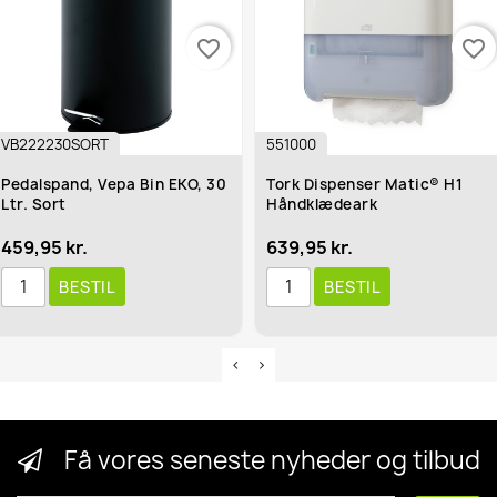
favorite_border
favorite_border
VB222230SORT
551000
Pedalspand, Vepa Bin EKO, 30
Tork Dispenser Matic® H1
Ltr. Sort
Håndklædeark
459,95 kr.
639,95 kr.
BESTIL
BESTIL
Få vores seneste nyheder og tilbud