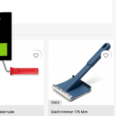
r
favorite_border
favorite_border
9969
alerrulle
Glattrimmer 175 Mm