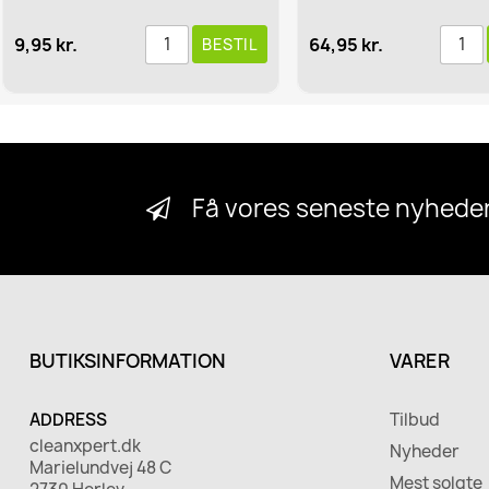
9,95 kr.
64,95 kr.
BESTIL
Få vores seneste nyheder
BUTIKSINFORMATION
VARER
ADDRESS
Tilbud
cleanxpert.dk
Nyheder
Marielundvej 48 C
Mest solgte