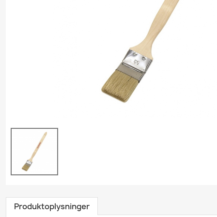
Grundrengøring
Gulvvask & Gulvbehand
Køkkenrengøring
Personlig plejeproduk
Polishprodukter
Sanitetsprodukter
Skumrenseprodukter
Træ- & Trægulvsprodu
Tæpperenseprodukte
Tøjvaskeprodukter
Universalrengøring
Vindues- & Glasrense
Produktoplysninger