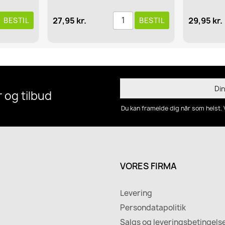
27,95 kr.
29,95 kr.
BESTIL
BESTIL
 og tilbud
Du kan framelde dig når som helst. 
VORES FIRMA
Levering
Persondatapolitik
Salgs og leveringsbetingels