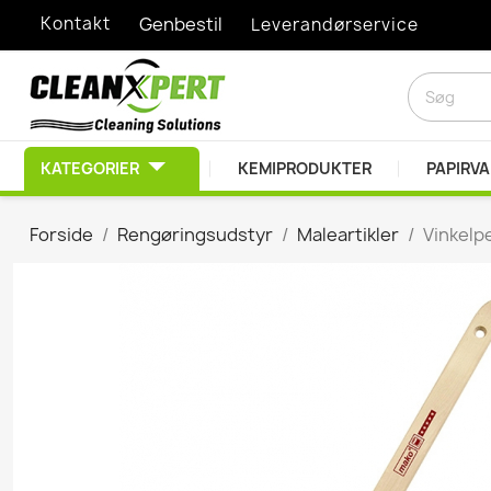
Kontakt
Genbestil
Leverandørservice
KATEGORIER
KEMIPRODUKTER
PAPIRV
RENGØRINGSMIDLER
Forside
Rengøringsudstyr
Maleartikler
Vinkelp
Afkalkningsprodukter
Desinfektionsprodukt
Diverse Kemiprodukte
Duft- & lugtbekæmpel
EDB Rengøring
Graffitifjerner
Grovrengøring