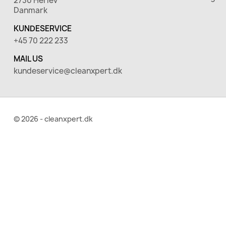
2730 Herlev
Danmark
KUNDESERVICE
+45 70 222 233
MAIL US
kundeservice@cleanxpert.dk
© 2026 - cleanxpert.dk