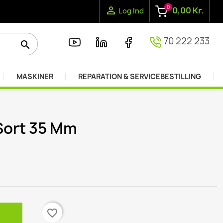
0

0,00 Kr.
Log Ind
70 222 233
search
MASKINER
REPARATION & SERVICEBESTILLING
Sort 35 Mm
favorite_border