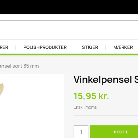
ARER
POLISHPRODUKTER
STIGER
MÆRKER
ensel sort 35 mm
Vinkelpensel 
er
r
15,95 kr.
se
Ekskl. moms
BESTIL