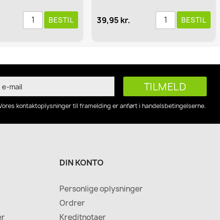
39,95 kr.
BESTIL
BESTIL
Vores kontaktoplysninger til framelding er anført i handelsbetingelserne.
DIN KONTO
Personlige oplysninger
Ordrer
er
Kreditnotaer