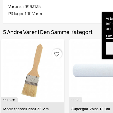
Varenr.:
9963135
På lager
100 Varer
Vi b
info
acce
5 Andre Varer I Den Samme Kategori:
Om 
favorite_border
996235
9968
Modlarpensel Plast 35 Mm
Superglat Valse 18 Cm