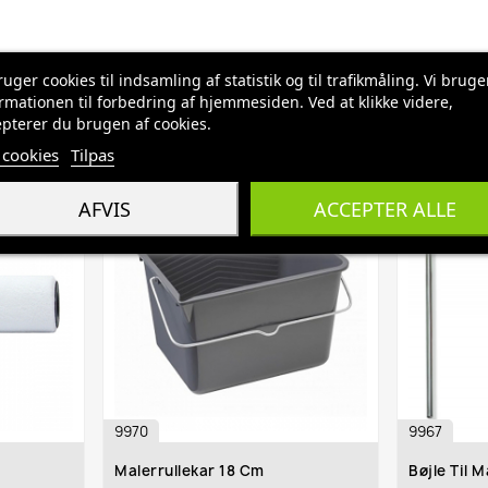
ruger cookies til indsamling af statistik og til trafikmåling. Vi bruge
rmationen til forbedring af hjemmesiden. Ved at klikke videre,
pterer du brugen af cookies.
cookies
Tilpas
AFVIS
ACCEPTER ALLE
favorite_border
favorite_border
9970
9967
Malerrullekar 18 Cm
Bøjle Til M