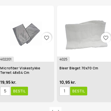
favorite_border
favorite_border
2201
4025
crofiber Viskestykke
Bleer Bleget 70x70 Cm
rnet 48x54 Cm
,95 kr.
10,95 kr.
BESTIL
BESTIL