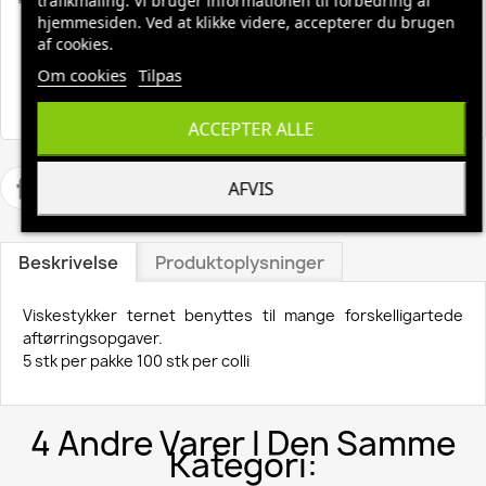
trafikmåling. Vi bruger informationen til forbedring af
hjemmesiden. Ved at klikke videre, accepterer du brugen
af cookies.
Hurtig levering, 1-3 hverdage
Om cookies
Tilpas
Fri fragt ved køb over 1500,-
ACCEPTER ALLE
AFVIS
Beskrivelse
Produktoplysninger
Viskestykker ternet benyttes til mange forskelligartede
aftørringsopgaver.
5 stk per pakke 100 stk per colli
4 Andre Varer I Den Samme
Kategori: