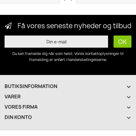
Få vores seneste nyheder og tilbud
Du kan framelde dig når som helst. Vores kontaktoplysninger til
framelding er anført i handelsbetingelserne.
BUTIKSINFORMATION
keyboard_arrow_down
VARER

VORES FIRMA

DIN KONTO
