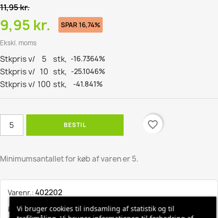
11,95 kr.
9,95 kr.
SPAR 16,74%
Ekskl. moms
Stkpris v/
5
stk,
-16.7364%
Stkpris v/
10
stk,
-25.1046%
Stkpris v/
100
stk,
-41.841%
favorite_border
BESTIL
Minimumsantallet for køb af varen er 5.
402202
Varenr.:
Vi bruger cookies til indsamling af statistik og til