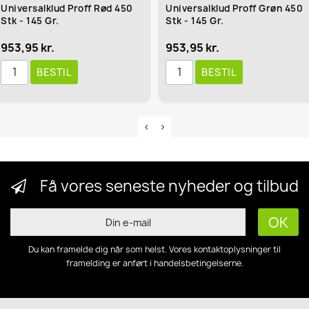
ff Rød 450
Universalklud Proff Grøn 450
Altmuligklude
Stk - 145 Gr.
Termoperforer
115...
953,95 kr.
16,95 kr.
BESTIL
BESTI
Få vores seneste nyheder og tilbud
Du kan framelde dig når som helst. Vores kontaktoplysninger til
framelding er anført i handelsbetingelserne.