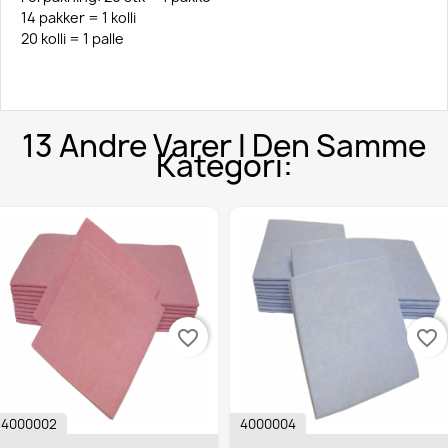
14 pakker = 1 kolli
20 kolli = 1 palle
13 Andre Varer I Den Samme
Kategori:
favorite_border
favorite_border
4000004
27267