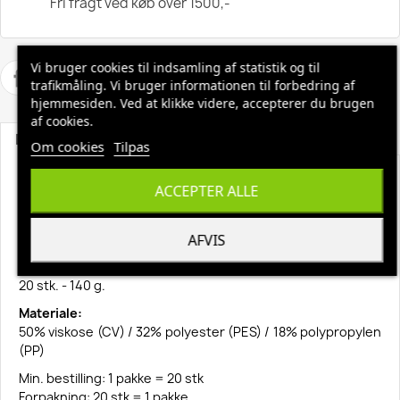
Fri fragt ved køb over 1500,-
Vi bruger cookies til indsamling af statistik og til
trafikmåling. Vi bruger informationen til forbedring af
hjemmesiden. Ved at klikke videre, accepterer du brugen
af cookies.
Beskrivelse
Produktoplysninger
Om cookies
Tilpas
Universalklud gul 20 stk - 140 gr.
ACCEPTER ALLE
Universalklud gul - en karklud eller alt-mulig-klud i kraftig
kvalitet til aftørringsopgaver inden for rengøringsbranche
AFVIS
og i køkkener.
Fin sugeevne og god kvalitet.
20 stk. - 140 g.
Materiale:
50% viskose (CV) / 32% polyester (PES) / 18% polypropylen
(PP)
Min. bestilling: 1 pakke = 20 stk
Forpakning: 20 stk = 1 pakke