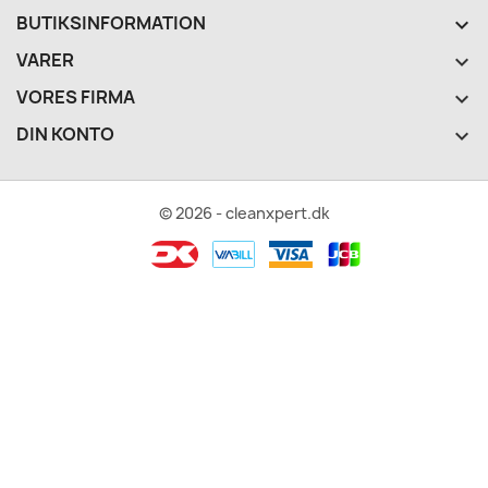
BUTIKSINFORMATION
keyboard_arrow_down
VARER

VORES FIRMA

DIN KONTO

© 2026 - cleanxpert.dk