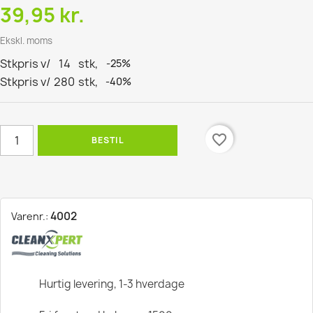
39,95 kr.
Ekskl. moms
Stkpris v/
14
stk,
-25%
Stkpris v/
280
stk,
-40%
favorite_border
BESTIL
4002
Varenr.:
Hurtig levering, 1-3 hverdage