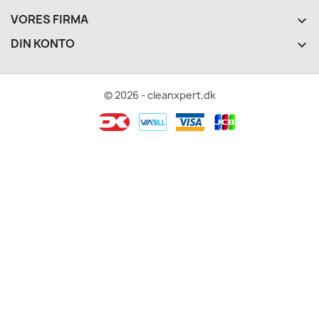
VORES FIRMA

DIN KONTO

© 2026 - cleanxpert.dk