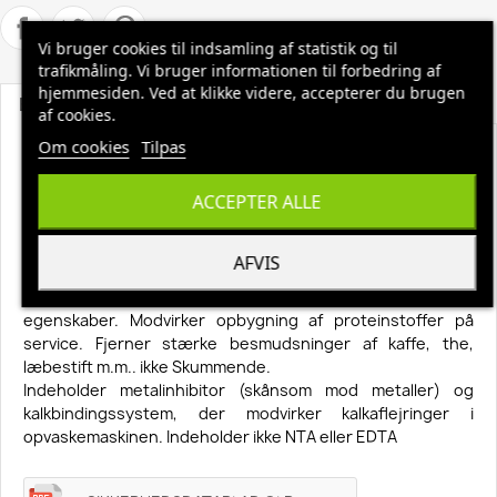
Vi bruger cookies til indsamling af statistik og til
trafikmåling. Vi bruger informationen til forbedring af
hjemmesiden. Ved at klikke videre, accepterer du brugen
Beskrivelse
Produktoplysninger
af cookies.
Om cookies
Tilpas
Maskinopvask flydende Classic m/klor 26kg
Opvask i industrielle opvaskemaskiner af alkalibestandigt
ACCEPTER ALLE
service, rustfrit stål, varmebestandigt kunststof og
porcelæn med stabile glasurdekorationer. Fremragende til
AFVIS
CIP-vask af rørsystemer m.m.
Fremragende fedtopløsende og proteinfjernende
egenskaber. Modvirker opbygning af proteinstoffer på
service. Fjerner stærke besmudsninger af kaffe, the,
læbestift m.m.. ikke Skummende.
Indeholder metalinhibitor (skånsom mod metaller) og
kalkbindingssystem, der modvirker kalkaflejringer i
opvaskemaskinen. Indeholder ikke NTA eller EDTA