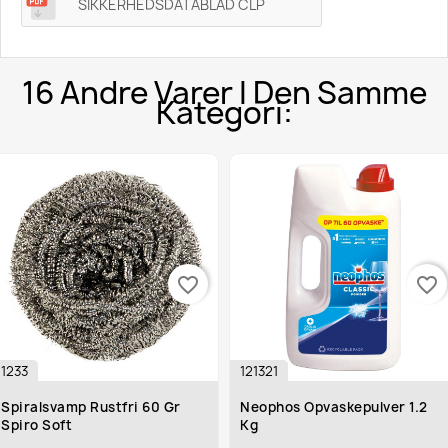
SIKKERHEDSDATABLAD CLP
16 Andre Varer I Den Samme
Kategori:
favorite_border
favorite_border
33
121321
iralsvamp Rustfri 60 Gr
Neophos Opvaskepulver 1.2
iro Soft
Kg