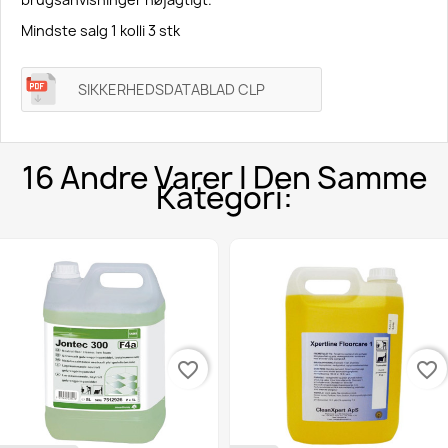
Mindste salg 1 kolli 3 stk
SIKKERHEDSDATABLAD CLP
16 Andre Varer I Den Samme
Kategori:
favorite_border
favorite_border