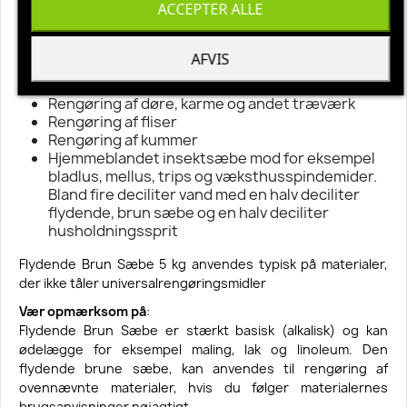
ACCEPTER ALLE
Rengøring af træ
Rengøring af kork
Rengøring af terrazzo
AFVIS
Rengøring af klinker
Rengøring af sten
Rengøring af døre, karme og andet træværk
Rengøring af fliser
Rengøring af kummer
Hjemmeblandet insektsæbe mod for eksempel
bladlus, mellus, trips og væksthusspindemider.
Bland fire deciliter vand med en halv deciliter
flydende, brun sæbe og en halv deciliter
husholdningssprit
Flydende Brun Sæbe 5 kg anvendes typisk på materialer,
der ikke tåler universalrengøringsmidler
Vær opmærksom på
:
Flydende Brun Sæbe
er stærkt basisk (alkalisk) og kan
ødelægge for eksempel maling, lak og linoleum. Den
flydende brune sæbe, kan anvendes til rengøring af
ovennævnte materialer, hvis du følger materialernes
brugsanvisninger nøjagtigt.