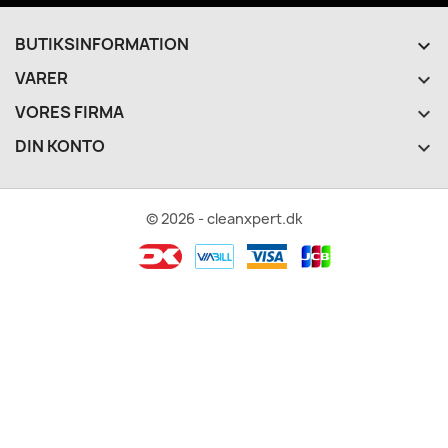
BUTIKSINFORMATION
keyboard_arrow_down
VARER

VORES FIRMA

DIN KONTO

© 2026 - cleanxpert.dk