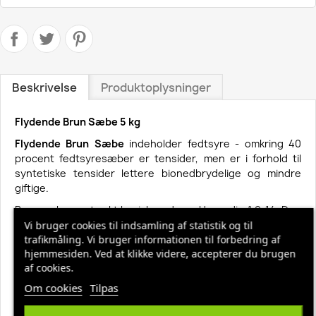
Beskrivelse
Produktoplysninger
Flydende Brun Sæbe 5 kg
Flydende Brun Sæbe
indeholder fedtsyre - omkring 40
procent fedtsyresæber er tensider, men er i forhold til
syntetiske tensider lettere bionedbrydelige og mindre
giftige.
Brun sæbe er stærkt basisk med en pH-værdi på 9-14. Den
neutrale pH-værdi er mellem 6 og 8. Det aktive stof i brun
Vi bruger cookies til indsamling af statistik og til
trafikmåling. Vi bruger informationen til forbedring af
sæbe er kaliumhydroxyd. Kaliumhydroxid anses ikke for
hjemmesiden. Ved at klikke videre, accepterer du brugen
skadeligt i miljøet.
af cookies.
Anvendelsesmuligheder - flydende brun sæbe
Om cookies
Tilpas
Rengøring af vinyl
Rengøring af linoleum