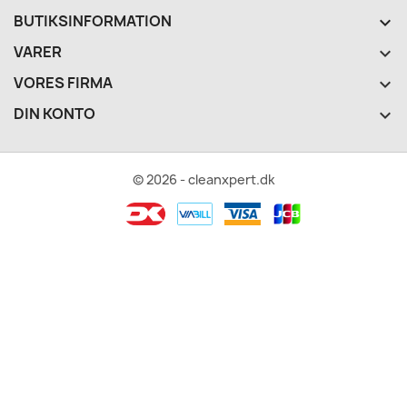
BUTIKSINFORMATION
keyboard_arrow_down
VARER

VORES FIRMA

DIN KONTO

© 2026 - cleanxpert.dk