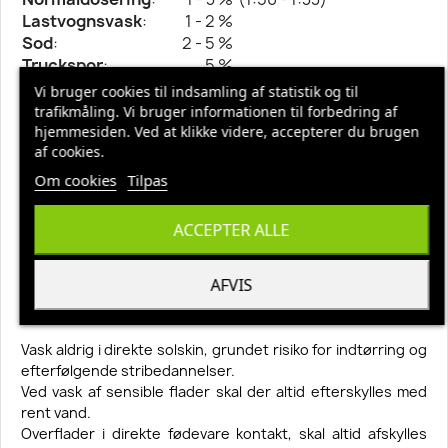
Lastvognsvask
:
1 - 2 %
Sod
:
2 - 5 %
Truckspor
:
5 %
Undervogne
:
2 - 5 %
Vi bruger cookies til indsamling af statistik og til
Motorvask
:
5 %
trafikmåling. Vi bruger informationen til forbedring af
Polishfjernelse
:
5 %
hjemmesiden. Ved at klikke videre, accepterer du brugen
Værkstedsgulve
af cookies.
:
2 %
Trykfarver
:
3 %
Om cookies
Tilpas
Betongulve
:
2 %
Harpiks
:
5 %
ACCEPTER ALLE
Skumkanon
:
3 - 5 %
Grundrengøring
:
1 %
Gulvmaskiner
:
max. 5 %
AFVIS
Aluminium
:
max. 10 %
koncentration
Vask aldrig i direkte solskin, grundet risiko for indtørring og
efterfølgende stribedannelser.
Ved vask af sensible flader skal der altid efterskylles med
rent vand.
Overflader i direkte fødevare kontakt, skal altid afskylles