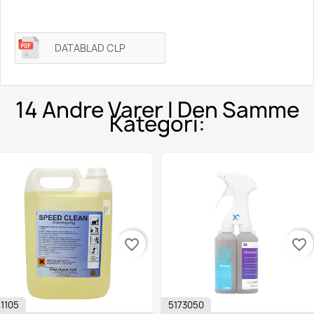
DATABLAD CLP
14 Andre Varer I Den Samme
Kategori:
Ny
favorite_border
favorite_border
5173050
1001