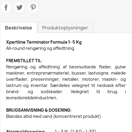
Beskrivelse
Produktoplysninger
Xpertline Terminator Formula 1- 5 Kg
All-round rengøring og affedtning
FREMSTILLET TIL
:
Rengøring og affedtning af besmudsede flader, gulve
maskiner, entreprenørmateriel, busser, lastvogne, malede
overflader, presenninger, metaller, motorer, maskin- og
lastrum og inventar. Særdeles velegnet til nedvask efter
brand- og sodskader. Velegnet til brug i
levnedsmiddelindustrien.
BRUGSANVISNING & DOSERING
:
Blandes altid med vand (koncentreret produkt)
Normaldosering
:
1 - 3 %
(1:50 - 1:33)