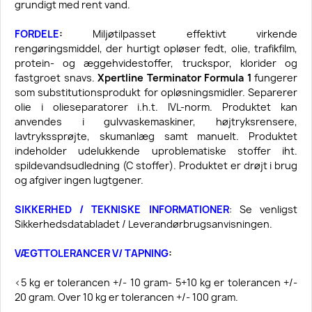
grundigt med rent vand.
FORDELE
:
Miljøtilpasset effektivt virkende
rengøringsmiddel, der hurtigt opløser fedt, olie, trafikfilm,
protein- og æggehvidestoffer, truckspor, klorider og
fastgroet snavs.
Xpertline Terminator Formula 1
fungerer
som substitutionsprodukt for opløsningsmidler. Separerer
olie i olieseparatorer i.h.t. IVL-norm. Produktet kan
anvendes i gulvvaskemaskiner, højtryksrensere,
lavtrykssprøjte, skumanlæg samt manuelt. Produktet
indeholder udelukkende uproblematiske stoffer iht.
spildevandsudledning (C stoffer). Produktet er drøjt i brug
og afgiver ingen lugtgener.
SIKKERHED / TEKNISKE INFORMATIONER
: Se venligst
Sikkerhedsdatabladet / Leverandørbrugsanvisningen.
VÆGTTOLERANCER V/ TAPNING
:
<5 kg er tolerancen +/- 10 gram- 5+10 kg er tolerancen +/-
20 gram. Over 10 kg er tolerancen +/- 100 gram.