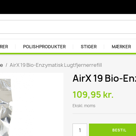
ARER
POLISHPRODUKTER
STIGER
MÆRKER
se
AirX 19 Bio-Enzymatisk Lugtfjernerrefill
AirX 19 Bio-En
er
r
109,95 kr.
se
Ekskl. moms
BESTIL