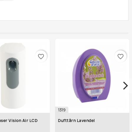
favorite_border
favorite_border
1319
ser Vision Air LCD
Dufttårn Lavendel