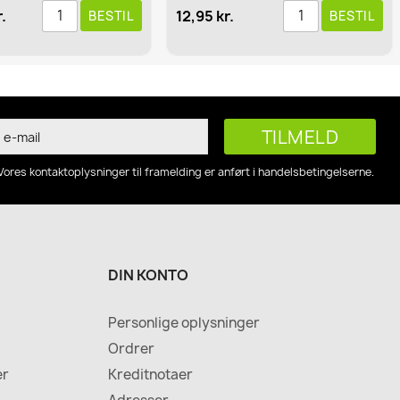
.
12,95 kr.
BESTIL
BESTIL
Vores kontaktoplysninger til framelding er anført i handelsbetingelserne.
DIN KONTO
Personlige oplysninger
Ordrer
er
Kreditnotaer