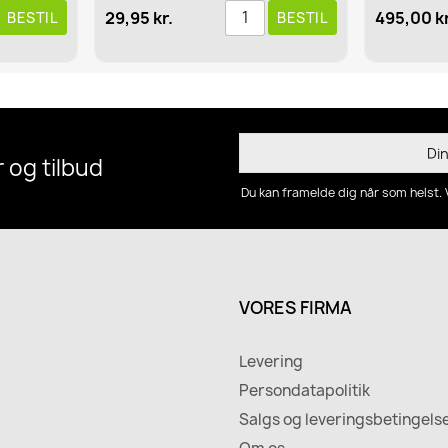
29,95 kr.
495,00 kr
BESTIL
BESTIL
 og tilbud
Du kan framelde dig når som helst. 
VORES FIRMA
Levering
Persondatapolitik
Salgs og leveringsbetingels