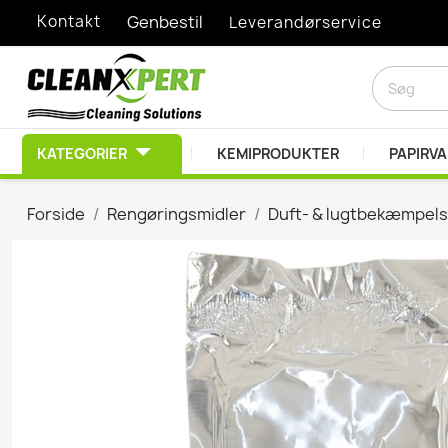
Kontakt
Genbestil
Leverandørservice
KATEGORIER
KEMIPRODUKTER
PAPIRV
RENGØRINGSMIDLER
Forside
Rengøringsmidler
Duft- & lugtbekæmpel
Afkalkningsprodukter
Desinfektionsprodukt
Diverse Kemiprodukte
Duft- & lugtbekæmpel
EDB Rengøring
Graffitifjerner
Grovrengøring