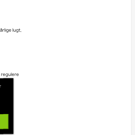
rlige lugt,
t regulere
r