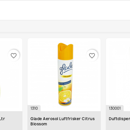
favorite_border
favorite_border
1310
130001
Ltr
Glade Aerosol Luftfrisker Citrus
Duftdispen
Blossom