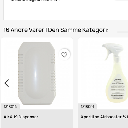
16 Andre Varer I Den Samme Kategori:
favorite_border
1318014
1318001
AirX 19 Dispenser
Xpertline Airbooster ½ 