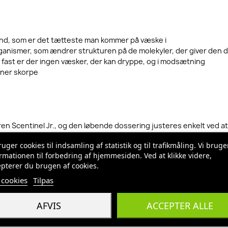
tand, som er det tætteste man kommer på væske i
ganismer, som ændrer strukturen på de molekyler, der giver den då
r fast er der ingen væsker, der kan dryppe, og i modsætning
anner skorpe
eren Scentinel Jr., og den løbende dossering justeres enkelt ved a
rier.
ruger cookies til indsamling af statistik og til trafikmåling. Vi bruge
rmationen til forbedring af hjemmesiden. Ved at klikke videre,
.
pterer du brugen af cookies.
cookies
Tilpas
AFVIS
ACCEPTER ALLE