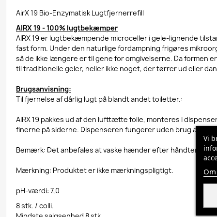
AirX 19 Bio-Enzymatisk Lugtfjernerrefill
AIRX 19 - 100% lugtbekæmper
AIRX 19 er lugtbekæmpende microceller i gele-lignende tils
fast form. Under den naturlige fordampning frigøres mikroor
så de ikke længere er til gene for omgivelserne. Da formen e
til traditionelle geler, heller ikke noget, der tørrer ud eller d
Brugsanvisning:
Til fjernelse af dårlig lugt på blandt andet toiletter.:
AIRX 19 pakkes ud af den lufttætte folie, monteres i dispens
finerne på siderne. Dispenseren fungerer uden brug af batte
Vi b
info
Bemærk: Det anbefales at vaske hænder efter håndteringen
acce
Mærkning: Produktet er ikke mærkningspligtigt.
Om 
pH-værdi: 7,0
8 stk. / colli.
Mindste salgsenhed 8 stk