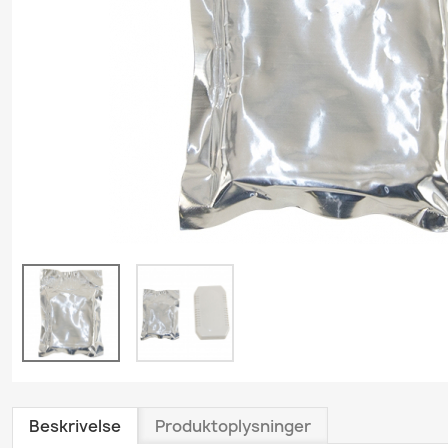
Grundrengøring
Gulvvask & Gulvbehand
Køkkenrengøring
Personlig plejeproduk
Polishprodukter
Sanitetsprodukter
Skumrenseprodukter
Træ- & Trægulvsprodu
Tæpperenseprodukte
Tøjvaskeprodukter
Universalrengøring
Vindues- & Glasrense
Beskrivelse
Produktoplysninger