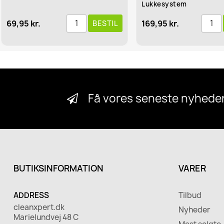
Lukkesystem
69,95 kr.
169,95 kr.
BESTIL
B
Få vores seneste nyheder
BUTIKSINFORMATION
VARER
ADDRESS
Tilbud
cleanxpert.dk
Nyheder
Marielundvej 48 C