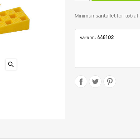
ling
Minimumsantallet for køb af 
ter
448102
Varenr.:
search
kter
r
produkter