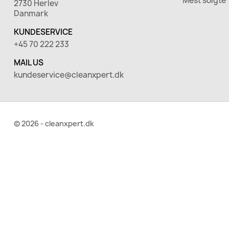
Mest solgte
2730 Herlev
Danmark
KUNDESERVICE
+45 70 222 233
MAIL US
kundeservice@cleanxpert.dk
© 2026 - cleanxpert.dk