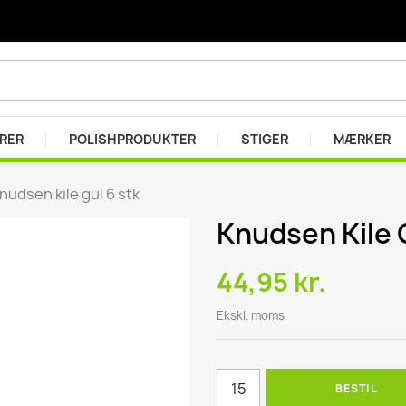
ARER
POLISHPRODUKTER
STIGER
MÆRKER
nudsen kile gul 6 stk
Knudsen Kile 
er
r
44,95 kr.
se
Ekskl. moms
BESTIL