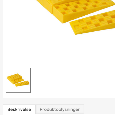
Grundrengøring
Gulvvask & Gulvbehand
Køkkenrengøring
Personlig plejeproduk
Polishprodukter
Sanitetsprodukter
Skumrenseprodukter
Træ- & Trægulvsprodu
Tæpperenseprodukte
Tøjvaskeprodukter
Universalrengøring
Vindues- & Glasrense
Beskrivelse
Produktoplysninger