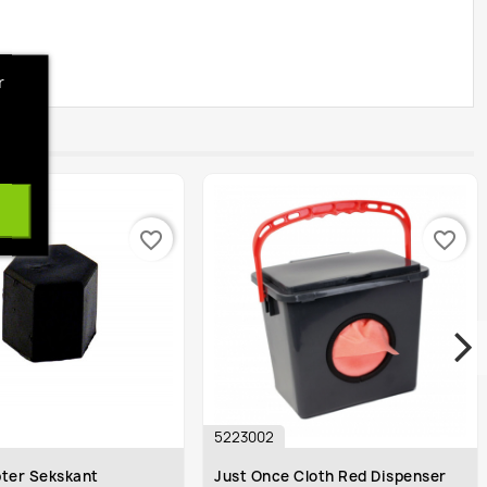
r
favorite_border
favorite_border
5223002
r Sekskant
Just Once Cloth Red Dispenser