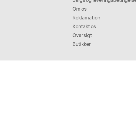
Salgs og leveringsbetingels
Om os
Reklamation
Kontakt os
Oversigt
Butikker