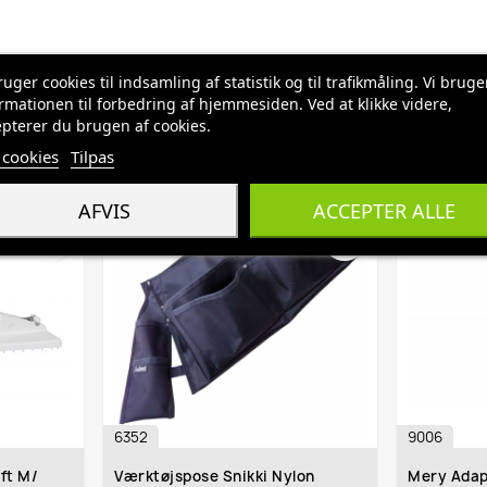
ruger cookies til indsamling af statistik og til trafikmåling. Vi bruge
rmationen til forbedring af hjemmesiden. Ved at klikke videre,
pterer du brugen af cookies.
cookies
Tilpas
AFVIS
ACCEPTER ALLE
favorite_border
favorite_border
6352
9006
 M/
Værktøjspose Snikki Nylon
Mery Adapte