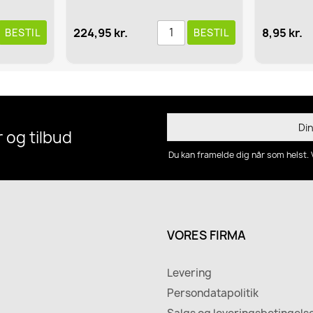
224,95 kr.
8,95 kr.
ESTIL
BESTIL
 og tilbud
Du kan framelde dig når som helst. 
VORES FIRMA
Levering
Persondatapolitik