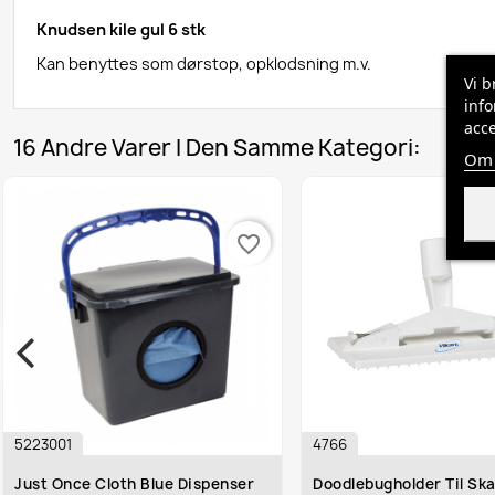
Knudsen kile gul 6 stk
Kan benyttes som dørstop, opklodsning m.v.
Vi b
info
acce
16 Andre Varer I Den Samme Kategori:
Om 
favorite_border
5223001
4766
Just Once Cloth Blue Dispenser
Doodlebugholder Til Skaft