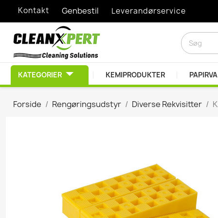
Kontakt
Genbestil
Leverandørservice
KATEGORIER
KEMIPRODUKTER
PAPIRV
RENGØRINGSMIDLER
Forside
Rengøringsudstyr
Diverse Rekvisitter
K
Afkalkningsprodukter
Desinfektionsprodukt
Diverse Kemiprodukte
Duft- & lugtbekæmpel
EDB Rengøring
Graffitifjerner
Grovrengøring