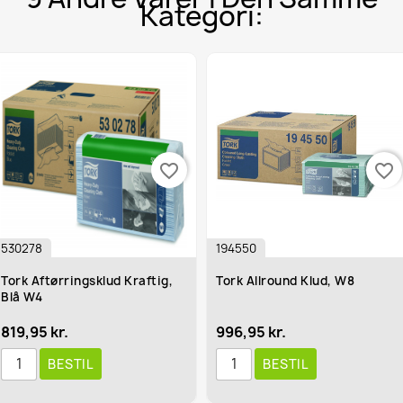
Kategori:
favorite_border
favorite_border
194550
530179
ud Kraftig,
Tork Allround Klud, W8
Tork Aftørri
Hvid W4
996,95 kr.
996,00 kr.
BESTIL
BEST