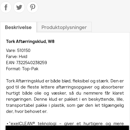
Beskrivelse
Produktoplysninger
Tork Aftørringsklud, W8
Vare: 510150
Farve: Hvid
EAN: 7322540238259
Format: Top-Pak
Tork Aftørringsklud er både blød, fleksibel og stærk. Den er
god til de fleste lettere aftørringsopgaver og absorberer
hurtigt både olie og væsker, så du nemmere får klaret
rengøringen. Denne klud er pakket i en beskyttende, lille,
transportabel pakke i plastik, som gør den let tilgængelig
der, hvor behovet er.
•"exelCLEAN® teknologi – giver et hurtigere og mere
professionelt resultat"