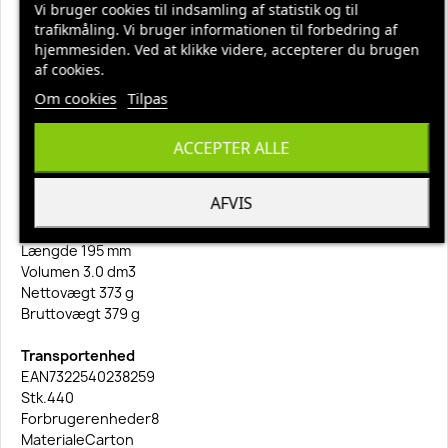
Vi bruger cookies til indsamling af statistik og til
•En blød og fleksibel klud, som gør det nemmere at komme
trafikmåling. Vi bruger informationen til forbedring af
ind i sprækker, kroge og hjørner.
hjemmesiden. Ved at klikke videre, accepterer du brugen
•Kluden indeholder ikke silikone og efterlader ingen rester
af cookies.
på overfladen
Om cookies
Tilpas
Forbrugerenhed
EAN7322540238242
ACCEPTER ALLE
Stk.55
Materiale Plastic
AFVIS
Højde 96 mm
Bredde 161 mm
Længde 195 mm
Volumen 3.0 dm3
Nettovægt 373 g
Bruttovægt 379 g
Transportenhed
EAN7322540238259
Stk.440
Forbrugerenheder8
MaterialeCarton