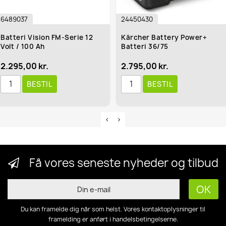
6489037
24450430
Batteri Vision FM-Serie 12
Kärcher Battery Power+
Volt / 100 Ah
Batteri 36/75
2.295,00 kr.
2.795,00 kr.
BESTIL
BESTIL
Få vores seneste nyheder og tilbud
Du kan framelde dig når som helst. Vores kontaktoplysninger til
framelding er anført i handelsbetingelserne.