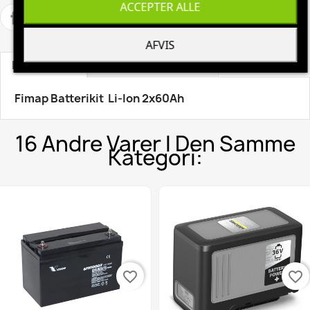
ACCEPTER ALLE
AFVIS
Beskrivelse
Produktoplysninger
Fimap Batterikit Li-Ion 2x60Ah
16 Andre Varer I Den Samme
Kategori:
favorite_border
favorite_border