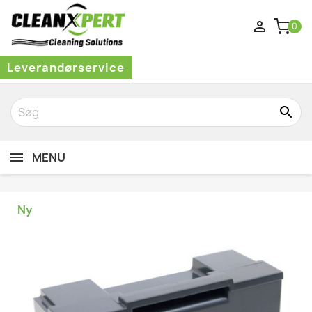

0
Leverandørservice
search
MENU
Ny