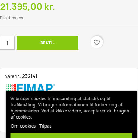
21.395,00 kr.
Ekskl. moms
favorite_border
BESTIL
232141
Varenr.:
Vi bruger cookies til indsamling af statistik og til
trafikmåling. Vi bruger informationen til forbedring af
Hurtig levering, 1-3 hverdage
hjemmesiden. Ved at klikke videre, accepterer du brugen
af cookies.
Fri fragt ved køb over 1500,-
Om cookies
Tilpas