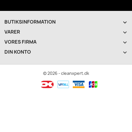
BUTIKSINFORMATION
keyboard_arrow_down
VARER

VORES FIRMA

DIN KONTO

© 2026 - cleanxpert.dk